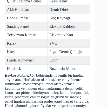
Çiller Soğutma Grubu
Çelik Halat
Akü Hurdaları
Demir Direk
Boru Hurdası
Güç Kaynağı
Sandviç Panel
Elektrik Kablosu
Televizyon Kartları
Elektronik Kart
Kalay
PVC
Kurşun
İnşaat Demir Çubuğu
Hurda Konteyner
Krom
Harddisk
Buzdolabı Motoru
Beykoz Polonezköy
bölgesinde güvenilir bir hurdacı
arıyorsanız, Hurbaksan olarak sizlere en iyi hizmeti
sunuyoruz. Polonezköy hurdacı olarak uzman
kadromuz ve modern ekipmanlarımızla demir, çelik,
krom, sarı pirinç, alüminyum, bakır, kablo, kurşun, akü,
klima, jeneratör, chiller soğutucu grubu ve sandviç
panel hurdası alımlarında profesyonel hizmet veriyoruz.
Hurda alımında güncel fiyatlar ve müşteri memnuniyeti