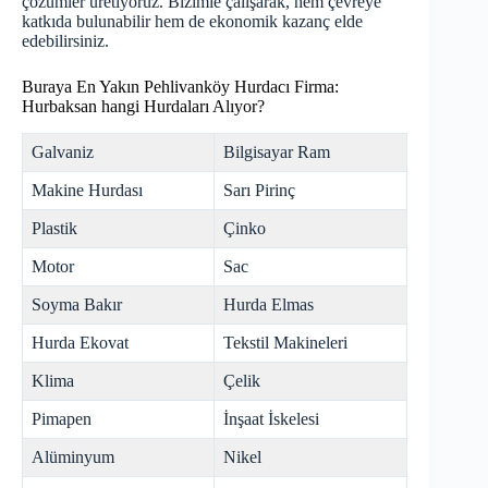
çözümler üretiyoruz. Bizimle çalışarak, hem çevreye
katkıda bulunabilir hem de ekonomik kazanç elde
edebilirsiniz.
Buraya En Yakın Pehlivanköy Hurdacı Firma:
Hurbaksan hangi Hurdaları Alıyor?
Galvaniz
Bilgisayar Ram
Makine Hurdası
Sarı Pirinç
Plastik
Çinko
Motor
Sac
Soyma Bakır
Hurda Elmas
Hurda Ekovat
Tekstil Makineleri
Klima
Çelik
Pimapen
İnşaat İskelesi
Alüminyum
Nikel