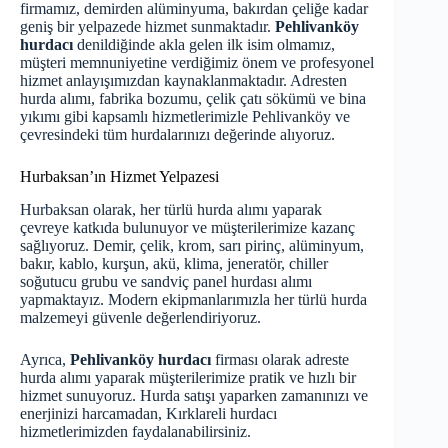
firmamız, demirden alüminyuma, bakırdan çeliğe kadar
geniş bir yelpazede hizmet sunmaktadır.
Pehlivanköy
hurdacı
denildiğinde akla gelen ilk isim olmamız,
müşteri memnuniyetine verdiğimiz önem ve profesyonel
hizmet anlayışımızdan kaynaklanmaktadır. Adresten
hurda alımı, fabrika bozumu, çelik çatı sökümü ve bina
yıkımı gibi kapsamlı hizmetlerimizle Pehlivanköy ve
çevresindeki tüm hurdalarınızı değerinde alıyoruz.
Hurbaksan’ın Hizmet Yelpazesi
Hurbaksan olarak, her türlü hurda alımı yaparak
çevreye katkıda bulunuyor ve müşterilerimize kazanç
sağlıyoruz. Demir, çelik, krom, sarı pirinç, alüminyum,
bakır, kablo, kurşun, akü, klima, jeneratör, chiller
soğutucu grubu ve sandviç panel hurdası alımı
yapmaktayız. Modern ekipmanlarımızla her türlü hurda
malzemeyi güvenle değerlendiriyoruz.
Ayrıca,
Pehlivanköy hurdacı
firması olarak adreste
hurda alımı yaparak müşterilerimize pratik ve hızlı bir
hizmet sunuyoruz. Hurda satışı yaparken zamanınızı ve
enerjinizi harcamadan,
Kırklareli hurdacı
hizmetlerimizden faydalanabilirsiniz.