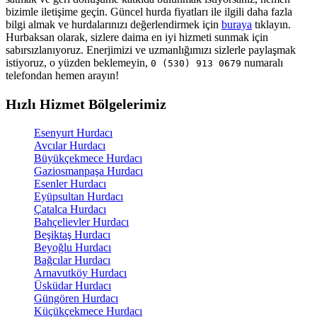
bizimle iletişime geçin. Güncel hurda fiyatları ile ilgili daha fazla
bilgi almak ve hurdalarınızı değerlendirmek için
buraya
tıklayın.
Hurbaksan olarak, sizlere daima en iyi hizmeti sunmak için
sabırsızlanıyoruz. Enerjimizi ve uzmanlığımızı sizlerle paylaşmak
istiyoruz, o yüzden beklemeyin,
numaralı
0 (530) 913 0679
telefondan hemen arayın!
Hızlı Hizmet Bölgelerimiz
Esenyurt Hurdacı
Avcılar Hurdacı
Büyükçekmece Hurdacı
Gaziosmanpaşa Hurdacı
Esenler Hurdacı
Eyüpsultan Hurdacı
Çatalca Hurdacı
Bahçelievler Hurdacı
Beşiktaş Hurdacı
Beyoğlu Hurdacı
Bağcılar Hurdacı
Arnavutköy Hurdacı
Üsküdar Hurdacı
Güngören Hurdacı
Küçükçekmece Hurdacı