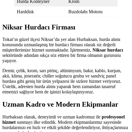
Hurda Konteyner
Krom
Harddisk
Buzdolabı Motoru
Niksar Hurdacı Firması
Tokat’ın güzel ilçesi Niksar’da yer alan Hurbaksan, hurda alımı
konusunda uzmanlaşmış bir hurdacı firması olarak siz değerli
müşterilerimize hizmet sunmaktadır. İşletmemiz,
Niksar hurdacı
sektöründe adından sıkça söz ettiren bir firma olmanın gururunu
yaşıyor.
Demir, çelik, krom, sarı pirinç, alüminyum, bakır, kablo, kurşun,
akü, klima, jeneratör, chiller soğutucu grubu ve sandviç panel
hurdası gibi geniş bir ürün yelpazesi ile sizlere hizmet veriyoruz.
Üstelik, adresten hurda alımı yaparak hem zamandan tasarruf
etmenizi sağlıyor hem de işinizi kolaylaştırıyoruz.
Uzman Kadro ve Modern Ekipmanlar
Hurbaksan olarak, deneyimli ve uzman kadromuz ile
profesyonel
hizmet
sunmayı ilke edindik. Modern ekipmanlarımız sayesinde
hurdalarınızı en hızlı ve etkili şekilde değerlendiriyor, ihtiyaçlarınıza