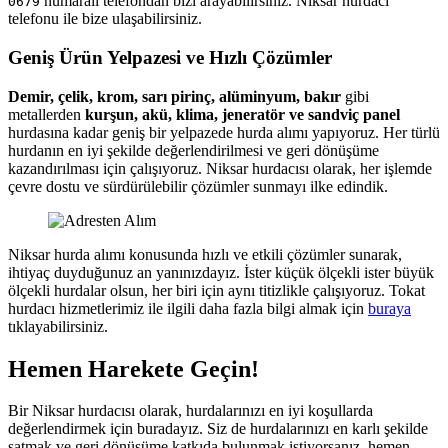
numaralı telefondan bizi arayabilirsiniz. Niksar hurdacı
0679
telefonu ile bize ulaşabilirsiniz.
Geniş Ürün Yelpazesi ve Hızlı Çözümler
Demir, çelik, krom, sarı pirinç, alüminyum, bakır
gibi
metallerden
kurşun, akü, klima, jeneratör ve sandviç panel
hurdasına kadar geniş bir yelpazede hurda alımı yapıyoruz. Her türlü
hurdanın en iyi şekilde değerlendirilmesi ve geri dönüşüme
kazandırılması için çalışıyoruz. Niksar hurdacısı olarak, her işlemde
çevre dostu ve sürdürülebilir çözümler sunmayı ilke edindik.
Niksar hurda alımı konusunda hızlı ve etkili çözümler sunarak,
ihtiyaç duyduğunuz an yanınızdayız. İster küçük ölçekli ister büyük
ölçekli hurdalar olsun, her biri için aynı titizlikle çalışıyoruz. Tokat
hurdacı hizmetlerimiz ile ilgili daha fazla bilgi almak için
buraya
tıklayabilirsiniz.
Hemen Harekete Geçin!
Bir Niksar hurdacısı olarak, hurdalarınızı en iyi koşullarda
değerlendirmek için buradayız. Siz de hurdalarınızı en karlı şekilde
satmak ve geri dönüşüme katkıda bulunmak istiyorsanız, hemen