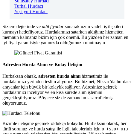
Sulusaray Hurdacı
Turhal Hurdacı
Yeşilyurt Hurdacı
Sizlere değerinde ve
adil fiyatlar
sunarak uzun vadeli iş ilişkileri
kurmayı hedefliyoruz. Hurdalarınızı satarken aldığınız hizmetten
memnun kalmanız bizim için çok önemli. Bu yüzden her zaman en
iyi fiyat garantisiyle yanınızda olduğumuzu unutmayın.
Adresten Hurda Alımı ve Kolay İletişim
Hurbaksan olarak,
adresten hurda alımı
hizmetimiz ile
hurdalarınızı yerinden teslim alıyoruz. Bu hizmet, Niksar’da hurdacı
arayanlar için büyük bir kolaylık sağlıyor. Adresinize gelerek
hurdalarınızı inceliyor ve en kısa sürede alım işlemini
gerçekleştiriyoruz. Böylece siz de zamandan tasarruf etmiş
oluyorsunuz.
Bizimle iletişime geçmek oldukça kolaydır. Hurbaksan olarak, her
türlü sorunuz ve hurda satışı ile ilgili talepleriniz için
0 (530) 913