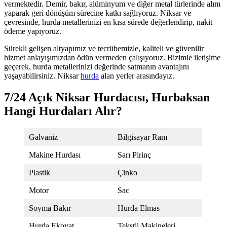
vermektedir. Demir, bakır, alüminyum ve diğer metal türlerinde alım
yaparak geri dönüşüm sürecine katkı sağlıyoruz. Niksar ve
çevresinde, hurda metallerinizi en kısa sürede değerlendirip, nakit
ödeme yapıyoruz.
Sürekli gelişen altyapımız ve tecrübemizle, kaliteli ve güvenilir
hizmet anlayışımızdan ödün vermeden çalışıyoruz. Bizimle iletişime
geçerek, hurda metallerinizi değerinde satmanın avantajını
yaşayabilirsiniz. Niksar
hurda
alan yerler arasındayız.
7/24 Açık Niksar Hurdacısı, Hurbaksan
Hangi Hurdaları Alır?
Galvaniz
Bilgisayar Ram
Makine Hurdası
Sarı Pirinç
Plastik
Çinko
Motor
Sac
Soyma Bakır
Hurda Elmas
Hurda Ekovat
Tekstil Makineleri