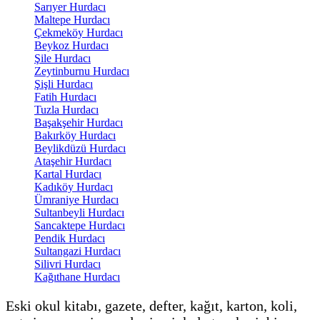
Sarıyer Hurdacı
Maltepe Hurdacı
Çekmeköy Hurdacı
Beykoz Hurdacı
Şile Hurdacı
Zeytinburnu Hurdacı
Şişli Hurdacı
Fatih Hurdacı
Tuzla Hurdacı
Başakşehir Hurdacı
Bakırköy Hurdacı
Beylikdüzü Hurdacı
Ataşehir Hurdacı
Kartal Hurdacı
Kadıköy Hurdacı
Ümraniye Hurdacı
Sultanbeyli Hurdacı
Sancaktepe Hurdacı
Pendik Hurdacı
Sultangazi Hurdacı
Silivri Hurdacı
Kağıthane Hurdacı
Eski okul kitabı, gazete, defter, kağıt, karton, koli,