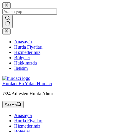
Skip
to
content
Anasayfa
Hurda Fiyatları
Hizmetlerimiz
Bölgeler
Hakkımızda
İletişim
Hurdacı En Yakın Hurdacı
7/24 Adresten Hurda Alımı
Search
Anasayfa
Hurda Fiyatları
Hizmetlerimiz
Bölgeler