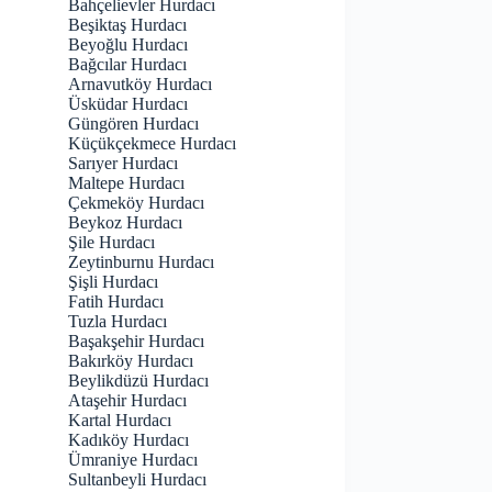
Bahçelievler Hurdacı
Beşiktaş Hurdacı
Beyoğlu Hurdacı
Bağcılar Hurdacı
Arnavutköy Hurdacı
Üsküdar Hurdacı
Güngören Hurdacı
Küçükçekmece Hurdacı
Sarıyer Hurdacı
Maltepe Hurdacı
Çekmeköy Hurdacı
Beykoz Hurdacı
Şile Hurdacı
Zeytinburnu Hurdacı
Şişli Hurdacı
Fatih Hurdacı
Tuzla Hurdacı
Başakşehir Hurdacı
Bakırköy Hurdacı
Beylikdüzü Hurdacı
Ataşehir Hurdacı
Kartal Hurdacı
Kadıköy Hurdacı
Ümraniye Hurdacı
Sultanbeyli Hurdacı