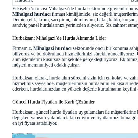
Eskişehir’in incisi Mihalgazi’de hurda sektöründe güvenilir bir i
Mihalgazi hurdacı
firması kimliğimizle, siz değerli müşterileri
Demir, çelik, krom, sarı pirinç, alüminyum, bakır, kablo, kurşun, 
sandviç panel hurdalarınızı yerinizden alıyoruz. Siz zahmet etmey
Hurbaksan: Mihalgazi’de Hurda Alımında Lider
Firmamız,
Mihalgazi hurdacı
sektöründe öncü bir konuma sahipti
biliyoruz ve bu doğrultuda hizmetlerimizi sürekli güncelliyoru
alım işlemlerini kusursuz bir şekilde gerçekleştiriyoruz. Ekibimi
müşteri memnuniyeti odaklı çalışır.
Hurbaksan olarak, hurda alım sürecini sizin için en kolay ve zahm
hizmetimiz sayesinde, müşterilerimizin hurdalarını en kısa süred
ederken, hurdalarınızdan en yüksek değerle kurtulmanın keyfini 
Güncel Hurda Fiyatları ile Karlı Çözümler
Hurbaksan,
güncel hurda fiyatları
uygulamaları ile müşterilerine 
değişken yapısını yakından takip ediyor ve fiyatlarımızı buna gö
en iyi fiyata satabiliyor.