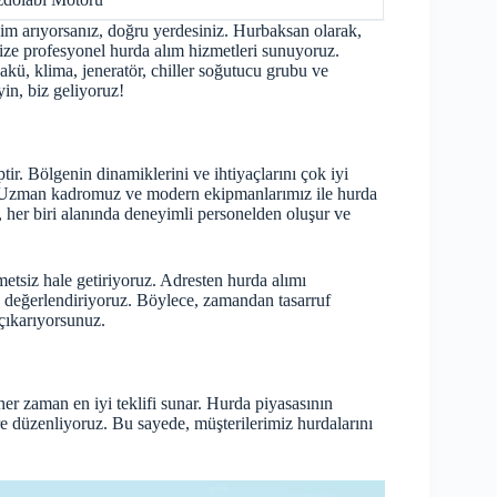
sim arıyorsanız, doğru yerdesiniz. Hurbaksan olarak,
mize profesyonel hurda alım hizmetleri sunuyoruz.
akü, klima, jeneratör, chiller soğutucu grubu ve
in, biz geliyoruz!
r. Bölgenin dinamiklerini ve ihtiyaçlarını çok iyi
z. Uzman kadromuz ve modern ekipmanlarımız ile hurda
z, her biri alanında deneyimli personelden oluşur ve
etsiz hale getiriyoruz. Adresten hurda alımı
e değerlendiriyoruz. Böylece, zamandan tasarruf
çıkarıyorsunuz.
her zaman en iyi teklifi sunar. Hurda piyasasının
re düzenliyoruz. Bu sayede, müşterilerimiz hurdalarını