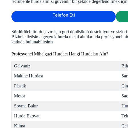
tecrübe ile hurdalarınızı güvenilir bir şekilde değerlendirmek içi
Telefon Et!
Sürdürülebilir bir çevre için geri dönüşümü destekliyor ve sizler
Bizimle iletişime geçerek hurda metal alımlarında profesyonel b
katkıda bulunabilirsiniz.
Profesyonel Mihalgazi Hurdacı Hangi Hurdaları Alır?
Galvaniz
Bil
Makine Hurdası
Sar
Plastik
Çi
Motor
Sac
Soyma Bakır
Hur
Hurda Ekovat
Tek
Klima
Çel