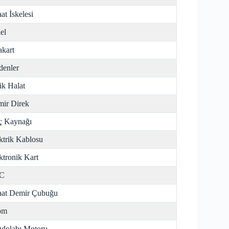
aat İskelesi
el
kart
enler
ik Halat
ir Direk
ç Kaynağı
ktrik Kablosu
ktronik Kart
C
aat Demir Çubuğu
om
dolabı Motoru