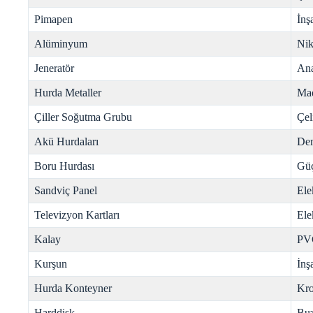
Pimapen
İnş
Alüminyum
Nik
Jeneratör
Ana
Hurda Metaller
Mad
Çiller Soğutma Grubu
Çel
Akü Hurdaları
Dem
Boru Hurdası
Gü
Sandviç Panel
Ele
Televizyon Kartları
Ele
Kalay
PV
Kurşun
İnş
Hurda Konteyner
Kr
Harddisk
Buz