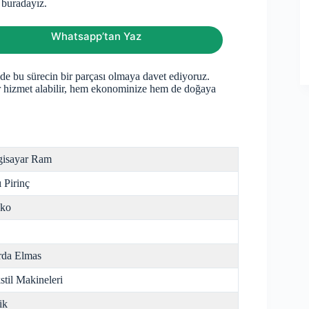
n buradayız.
Whatsapp’tan Yaz
i de bu sürecin bir parçası olmaya davet ediyoruz.
ir hizmet alabilir, hem ekonominize hem de doğaya
gisayar Ram
ı Pirinç
nko
da Elmas
stil Makineleri
ik