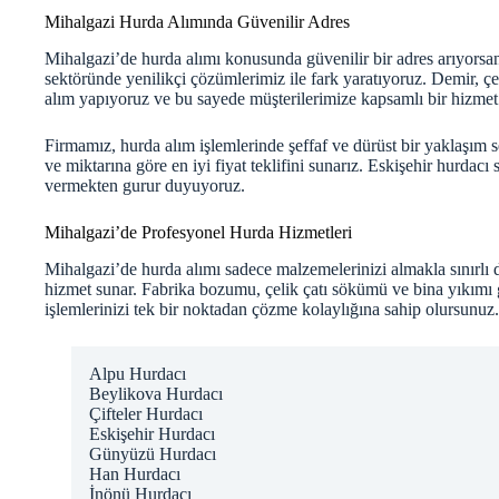
Mihalgazi Hurda Alımında Güvenilir Adres
Mihalgazi’de hurda alımı konusunda güvenilir bir adres arıyorsa
sektöründe yenilikçi çözümlerimiz ile fark yaratıyoruz. Demir, ç
alım yapıyoruz ve bu sayede müşterilerimize kapsamlı bir hizme
Firmamız, hurda alım işlemlerinde şeffaf ve dürüst bir yaklaşım s
ve miktarına göre en iyi fiyat teklifini sunarız.
Eskişehir hurdacı
s
vermekten gurur duyuyoruz.
Mihalgazi’de Profesyonel Hurda Hizmetleri
Mihalgazi’de hurda alımı sadece malzemelerinizi almakla sınırlı d
hizmet sunar. Fabrika bozumu, çelik çatı sökümü ve bina yıkımı g
işlemlerinizi tek bir noktadan çözme kolaylığına sahip olursunuz.
Alpu Hurdacı
Beylikova Hurdacı
Çifteler Hurdacı
Eskişehir Hurdacı
Günyüzü Hurdacı
Han Hurdacı
İnönü Hurdacı