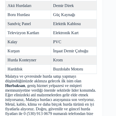
Akü Hurdaları
Demir Direk
Boru Hurdası
Güç Kaynağı
Sandviç Panel
Elektrik Kablosu
Televizyon Kartları
Elektronik Kart
Kalay
PVC
Kurşun
İnşaat Demir Çubuğu
Hurda Konteyner
Krom
Harddisk
Buzdolabı Motoru
Malatya ve çevresinde hurda satışı yapmayı
düşündüğünüzde aklınıza gelecek ilk isim olan
Hurbaksan
, geniş hizmet yelpazesi ve müşteri
memnuniyetine verdiği önemle sektörde lider konumda.
Eğer elinizdeki atıl malzemelerden gelir elde etmek
istiyorsanız,
Malatya hurdacı
arayışınıza son veriyoruz.
Metal, kablo, klima ve daha birçok hurda türünü en iyi
fiyatlarla alıyoruz. Doğru, güvenilir ve güncel hurda
fiyatları ile 0 (530) 913 0679 numaralı telefondan bize