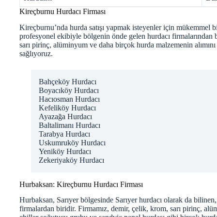
Kireçburnu Hurdacı Firması
Kireçburnu’nda hurda satışı yapmak isteyenler için mükemmel 
profesyonel ekibiyle bölgenin önde gelen hurdacı firmalarından bi
sarı pirinç, alüminyum ve daha birçok hurda malzemenin alımın
sağlıyoruz.
Bahçeköy Hurdacı
Boyacıköy Hurdacı
Hacıosman Hurdacı
Kefeliköy Hurdacı
Ayazağa Hurdacı
Baltalimanı Hurdacı
Tarabya Hurdacı
Uskumruköy Hurdacı
Yeniköy Hurdacı
Zekeriyaköy Hurdacı
Hurbaksan: Kireçburnu Hurdacı Firması
Hurbaksan, Sarıyer bölgesinde
Sarıyer hurdacı
olarak da bilinen
firmalardan biridir. Firmamız, demir, çelik, krom, sarı pirinç, al