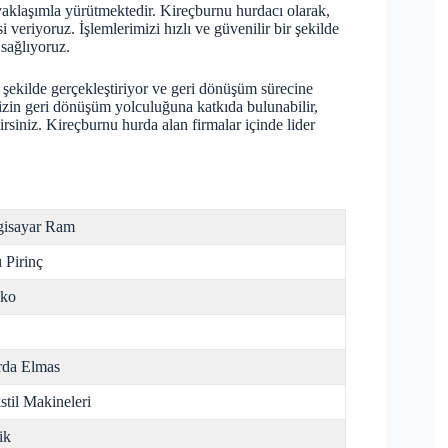
 yaklaşımla yürütmektedir. Kireçburnu hurdacı olarak,
i veriyoruz. İşlemlerimizi hızlı ve güvenilir bir şekilde
 sağlıyoruz.
 şekilde gerçekleştiriyor ve geri dönüşüm sürecine
izin geri dönüşüm yolculuğuna katkıda bulunabilir,
irsiniz. Kireçburnu
hurda
alan firmalar içinde lider
gisayar Ram
ı Pirinç
nko
da Elmas
stil Makineleri
ik