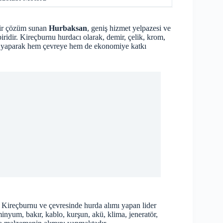
bir çözüm sunan
Hurbaksan
, geniş hizmet yelpazesi ve
ridir. Kireçburnu hurdacı olarak, demir, çelik, krom,
ı yaparak hem çevreye hem de ekonomiye katkı
, Kireçburnu ve çevresinde hurda alımı yapan lider
üminyum, bakır, kablo, kurşun, akü, klima, jeneratör,