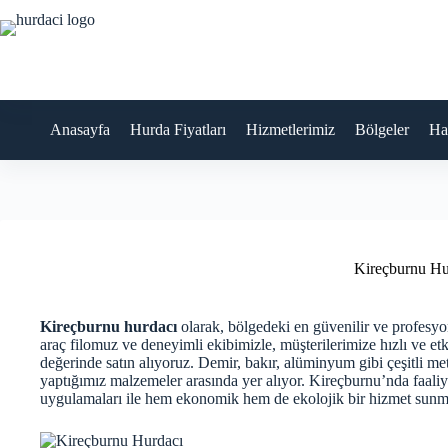
Skip
to
content
Anasayfa
Hurda Fiyatları
Hizmetlerimiz
Bölgeler
Ha
Kireçburnu Hu
Kireçburnu hurdacı
olarak, bölgedeki en güvenilir ve profesyo
araç filomuz ve deneyimli ekibimizle, müşterilerimize hızlı ve et
değerinde satın alıyoruz. Demir, bakır, alüminyum gibi çeşitli meta
yaptığımız malzemeler arasında yer alıyor. Kireçburnu’nda faali
uygulamaları ile hem ekonomik hem de ekolojik bir hizmet sunm