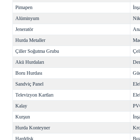
Pimapen
İnş
Alüminyum
Nik
Jeneratör
Ana
Hurda Metaller
Mad
Çiller Soğutma Grubu
Çel
Akü Hurdaları
Dem
Boru Hurdası
Gü
Sandviç Panel
Ele
Televizyon Kartları
Ele
Kalay
PV
Kurşun
İnş
Hurda Konteyner
Kr
Harddisk
Buz