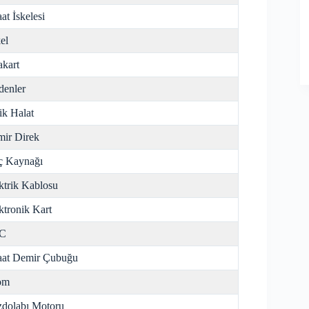
aat İskelesi
el
kart
enler
ik Halat
ir Direk
ç Kaynağı
ktrik Kablosu
ktronik Kart
C
aat Demir Çubuğu
om
dolabı Motoru