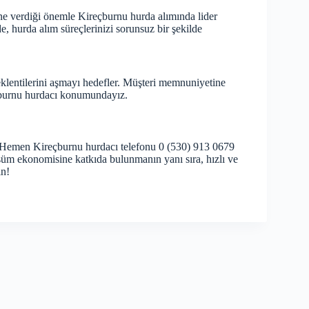
e verdiği önemle Kireçburnu hurda alımında lider
urda alım süreçlerinizi sorunsuz bir şekilde
klentilerini aşmayı hedefler. Müşteri memnuniyetine
çburnu hurdacı konumundayız.
 Hemen Kireçburnu hurdacı telefonu 0 (530) 913 0679
üşüm ekonomisine katkıda bulunmanın yanı sıra, hızlı ve
ın!