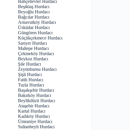
Bahçelievler Hurdacı
Beşiktaş Hurdacı
Beyoğlu Hurdacı
Bağcılar Hurdacı
Arnavutköy Hurdacı
Üsküdar Hurdacı
Güngören Hurdacı
Küçükçekmece Hurdacı
Sarıyer Hurdacı
Maltepe Hurdacı
Çekmeköy Hurdacı
Beykoz Hurdacı
Şile Hurdacı
Zeytinburnu Hurdacı
Şişli Hurdacı
Fatih Hurdacı
Tuzla Hurdacı
Başakşehir Hurdacı
Bakırköy Hurdacı
Beylikdüzü Hurdacı
Ataşehir Hurdacı
Kartal Hurdacı
Kadıköy Hurdacı
Ümraniye Hurdacı
Sultanbeyli Hurdacı