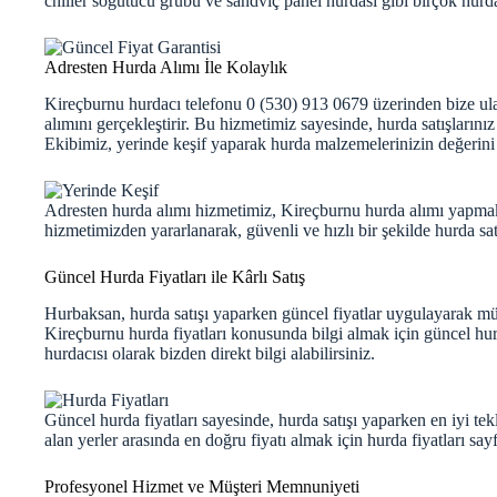
chiller soğutucu grubu ve sandviç panel hurdası gibi birçok hur
Adresten Hurda Alımı İle Kolaylık
Kireçburnu hurdacı telefonu 0 (530) 913 0679 üzerinden bize ula
alımını gerçekleştirir. Bu hizmetimiz sayesinde, hurda satışlarınız
Ekibimiz, yerinde keşif yaparak hurda malzemelerinizin değerini 
Adresten hurda alımı hizmetimiz, Kireçburnu hurda alımı yapmak 
hizmetimizden yararlanarak, güvenli ve hızlı bir şekilde hurda satış
Güncel Hurda Fiyatları ile Kârlı Satış
Hurbaksan, hurda satışı yaparken güncel fiyatlar uygulayarak mü
Kireçburnu hurda fiyatları konusunda bilgi almak için
güncel hur
hurdacısı olarak bizden direkt bilgi alabilirsiniz.
Güncel hurda fiyatları sayesinde, hurda satışı yaparken en iyi tek
alan yerler arasında en doğru fiyatı almak için
hurda fiyatları
sayf
Profesyonel Hizmet ve Müşteri Memnuniyeti