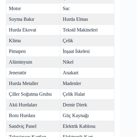
Motor
Sac
Soyma Bakır
Hurda Elmas
Hurda Ekovat
Tekstil Makineleri
Klima
Çelik
Pimapen
İnşaat İskelesi
Alüminyum
Nikel
Jeneratör
Anakart
Hurda Metaller
Madenler
Çiller Soğutma Grubu
Çelik Halat
Akü Hurdaları
Demir Direk
Boru Hurdası
Güç Kaynağı
Sandviç Panel
Elektrik Kablosu
Televizyon Kartları
Elektronik Kart