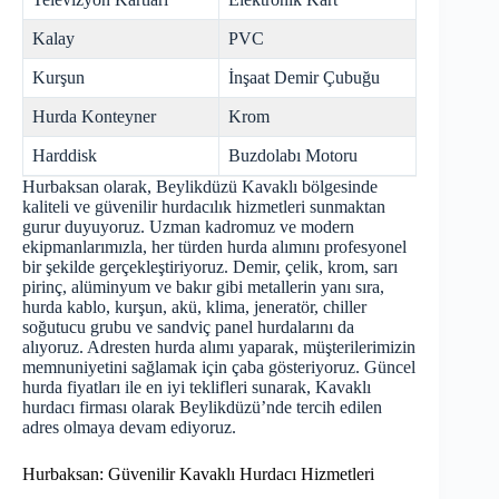
Kalay
PVC
Kurşun
İnşaat Demir Çubuğu
Hurda Konteyner
Krom
Harddisk
Buzdolabı Motoru
Hurbaksan olarak, Beylikdüzü Kavaklı bölgesinde
kaliteli ve güvenilir hurdacılık hizmetleri sunmaktan
gurur duyuyoruz. Uzman kadromuz ve modern
ekipmanlarımızla, her türden hurda alımını profesyonel
bir şekilde gerçekleştiriyoruz. Demir, çelik, krom, sarı
pirinç, alüminyum ve bakır gibi metallerin yanı sıra,
hurda kablo, kurşun, akü, klima, jeneratör, chiller
soğutucu grubu ve sandviç panel hurdalarını da
alıyoruz. Adresten hurda alımı yaparak, müşterilerimizin
memnuniyetini sağlamak için çaba gösteriyoruz. Güncel
hurda fiyatları ile en iyi teklifleri sunarak, Kavaklı
hurdacı firması olarak Beylikdüzü’nde tercih edilen
adres olmaya devam ediyoruz.
Hurbaksan: Güvenilir Kavaklı Hurdacı Hizmetleri