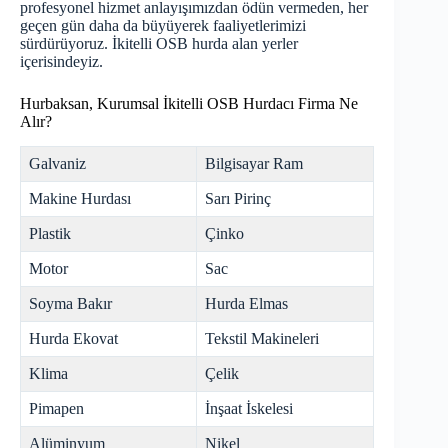
profesyonel hizmet anlayışımızdan ödün vermeden, her
geçen gün daha da büyüyerek faaliyetlerimizi
sürdürüyoruz. İkitelli OSB
hurda
alan yerler
içerisindeyiz.
Hurbaksan, Kurumsal İkitelli OSB Hurdacı Firma Ne
Alır?
Galvaniz
Bilgisayar Ram
Makine Hurdası
Sarı Pirinç
Plastik
Çinko
Motor
Sac
Soyma Bakır
Hurda Elmas
Hurda Ekovat
Tekstil Makineleri
Klima
Çelik
Pimapen
İnşaat İskelesi
Alüminyum
Nikel