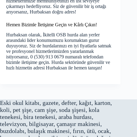
hizmetlerimizle memnuniyetinizi en üst seviyeye
çıkarmayı hedefliyoruz. Siz de güvenilir bir iş ortağı
arıyorsanız, Hurbaksan doğru adres!
Hemen Bizimle İletişime Geçin ve Kârlı Çıkın!
Hurbaksan olarak, İkitelli OSB hurda alan yerler
arasındaki lider konumumuzu korumaktan gurur
duyuyoruz. Siz de hurdalarınızı en iyi fiyatlarla satmak
ve profesyonel hizmetlerimizden yararlanmak
istiyorsanız, 0 (530) 913 0679 numaralı telefondan
bizimle iletişime geçin. Hurda sektöründe güvenilir ve
hızlı hizmetin adresi Hurbaksan ile hemen tanışın!
Eski okul kitabı, gazete, defter, kağıt, karton,
koli, pet şişe, cam şişe, soda şişesi, kola
tenekesi, bira tenekesi, araba hurdası,
televizyon, bilgisayar, çamaşır makinesi,
buzdolabı, bulaşık makinesi, fırın, ütü, ocak,