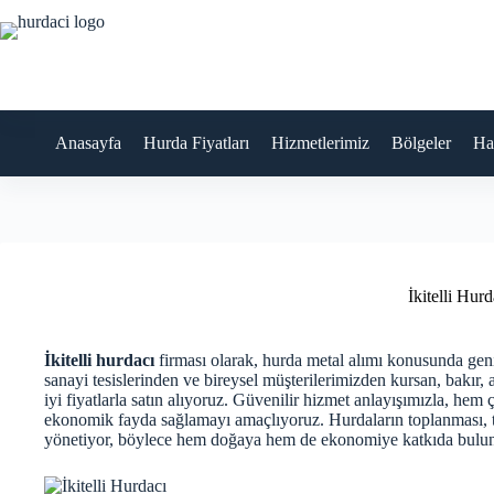
Skip
to
content
Anasayfa
Hurda Fiyatları
Hizmetlerimiz
Bölgeler
Ha
İkitelli Hurd
İkitelli hurdacı
firması olarak, hurda metal alımı konusunda gen
sanayi tesislerinden ve bireysel müşterilerimizden kursan, bakır,
iyi fiyatlarla satın alıyoruz. Güvenilir hizmet anlayışımızla, h
ekonomik fayda sağlamayı amaçlıyoruz. Hurdaların toplanması, ta
yönetiyor, böylece hem doğaya hem de ekonomiye katkıda bulu