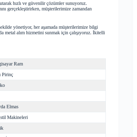
tutarak hızlı ve güvenilir çözümler sunuyoruz.
mını gerçekleştirirken, müşterilerimize zamandan
şekilde yönetiyor, her aşamada müşterilerimize bilgi
rda metal alım hizmetini sunmak için çalışıyoruz. İkitelli
gisayar Ram
ı Pirinç
nko
da Elmas
stil Makineleri
ik