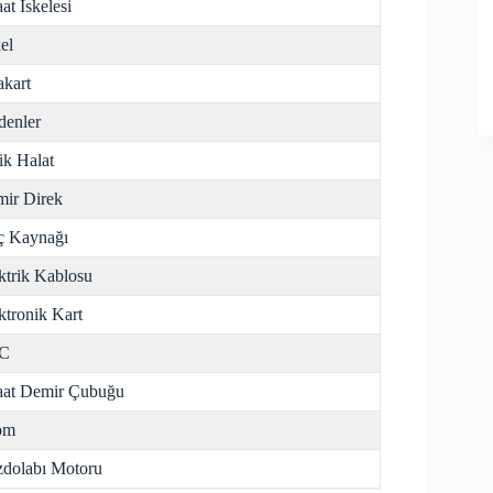
aat İskelesi
el
kart
enler
ik Halat
ir Direk
ç Kaynağı
ktrik Kablosu
ktronik Kart
C
aat Demir Çubuğu
om
dolabı Motoru