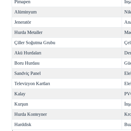
Pimapen
İnş
Alüminyum
Nik
Jeneratör
Ana
Hurda Metaller
Mad
Çiller Soğutma Grubu
Çel
Akü Hurdaları
Dem
Boru Hurdası
Gü
Sandviç Panel
Ele
Televizyon Kartları
Ele
Kalay
PV
Kurşun
İnş
Hurda Konteyner
Kr
Harddisk
Buz