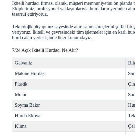
İkitelli hurdacı firması olarak, müşteri memnuniyetini ön planda 
Ekiplerimiz, profesyonel yaklaşımlarıyla hurdaların yerinden alı
tasarruf ettiriyoruz.
Teknolojik altyapımız sayesinde alım satım süreçlerini şeffaf bir 
veriyoruz. İkitelli ve çevresindeki tüm işletmeler için en karlı hu
hurda
alan yerler içinde lider konumdayız.
7/24 Açık İkitelli Hurdacı Ne Alır?
Galvaniz
Bil
Makine Hurdası
Sar
Plastik
Çi
Motor
Sac
Soyma Bakır
Hur
Hurda Ekovat
Tek
Klima
Çel