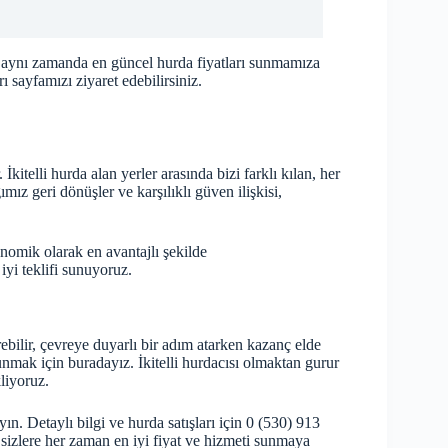
 aynı zamanda en güncel hurda fiyatları sunmamıza
rı
sayfamızı ziyaret edebilirsiniz.
kitelli hurda alan yerler arasında bizi farklı kılan, her
mız geri dönüşler ve karşılıklı güven ilişkisi,
nomik olarak en avantajlı şekilde
iyi teklifi sunuyoruz.
irebilir, çevreye duyarlı bir adım atarken kazanç elde
unmak için buradayız. İkitelli hurdacısı olmaktan gurur
liyoruz.
n. Detaylı bilgi ve hurda satışları için 0 (530) 913
 sizlere her zaman en iyi fiyat ve hizmeti sunmaya