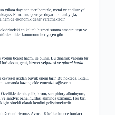
un yıllara dayanan tecrübemizle, metal ve endüstriyel
aktayız. Firmamız, çevreye duyarlı bir anlayışla,
kta hem de ekonomik değer yaratmaktadır.
sektöründeki en kaliteli hizmeti sunma amacını taşır ve
sektördeki lider konumunu her geçen gün
ve yoğun ticaret hacmi ile bilinir. Bu dinamik yapının bir
 Hurbaksan, geniş hizmet yelpazesi ve
güncel hurda
evresel açıdan büyük önem taşır. Bu noktada, İkitelli
aynı zamanda kazanç elde etmenizi sağlıyoruz.
Özellikle demir, çelik, krom, sarı pirinç, alüminyum,
bu ve sandviç panel hurdası alımında uzmanız. Her biri
çin sürekli olarak kendini geliştirmektedir.
 değerlendiriyoruz. Ayrıca,
Küçükçekmece hurdacı