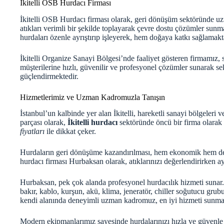
İkitelli OSB Hurdacı Firması
İkitelli OSB Hurdacı firması olarak, geri dönüşüm sektöründe uz
atıkları verimli bir şekilde toplayarak çevre dostu çözümler sunm
hurdaları özenle ayrıştırıp işleyerek, hem doğaya katkı sağlama
İkitelli Organize Sanayi Bölgesi’nde faaliyet gösteren firmamız, 
müşterilerine hızlı, güvenilir ve profesyonel çözümler sunarak 
güçlendirmektedir.
Hizmetlerimiz ve Uzman Kadromuzla Tanışın
İstanbul’un kalbinde yer alan İkitelli, hareketli sanayi bölgeleri 
parçası olarak,
İkitelli hurdacı
sektöründe öncü bir firma olarak
fiyatları
ile dikkat çeker.
Hurdaların geri dönüşüme kazandırılması, hem ekonomik hem de ç
hurdacı firması Hurbaksan olarak, atıklarınızı değerlendirirken 
Hurbaksan, pek çok alanda profesyonel hurdacılık hizmeti sunar. 
bakır, kablo, kurşun, akü, klima, jeneratör, chiller soğutucu gru
kendi alanında deneyimli uzman kadromuz, en iyi hizmeti sunmak i
Modern ekipmanlarımız sayesinde hurdalarınızı hızla ve güvenle