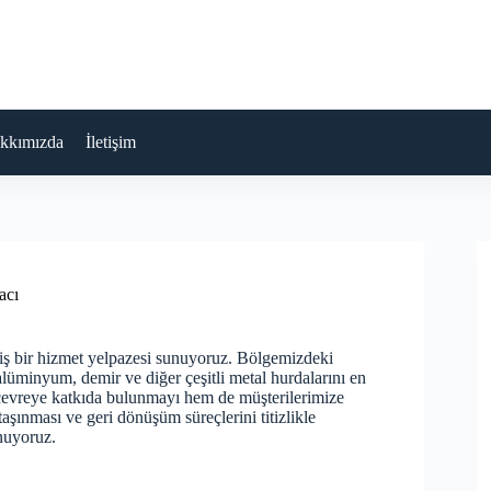
kkımızda
İletişim
acı
iş bir hizmet yelpazesi sunuyoruz. Bölgemizdeki
 alüminyum, demir ve diğer çeşitli metal hurdalarını en
em çevreye katkıda bulunmayı hem de müşterilerimize
şınması ve geri dönüşüm süreçlerini titizlikle
nuyoruz.