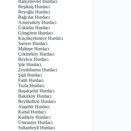
Bahçelievler Hurdacı
Beşiktaş Hurdacı
Beyoğlu Hurdacı
Bağcılar Hurdacı
Arnavutköy Hurdacı
Üsküdar Hurdacı
Güngören Hurdacı
Küçükçekmece Hurdacı
Sarıyer Hurdacı
Maltepe Hurdacı
Çekmeköy Hurdacı
Beykoz Hurdacı
Şile Hurdacı
Zeytinburnu Hurdacı
Şişli Hurdacı
Fatih Hurdacı
Tuzla Hurdacı
Başakşehir Hurdacı
Bakırköy Hurdacı
Beylikdüzü Hurdacı
Ataşehir Hurdacı
Kartal Hurdacı
Kadıköy Hurdacı
Ümraniye Hurdacı
Sultanbeyli Hurdacı