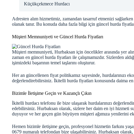
Küçükçekmece Hurdacı
Adresten alım hizmetimiz, zamandan tasarruf etmenizi sağlarken
olanak tanır. Bu konuda daha fazla bilgi için
güncel hurda fiyatla
Müşteri Memnuniyeti ve Güncel Hurda Fiyatları
Müşteri memnuniyeti, Hurbaksan için öncelikler arasında yer alır. İ
zaman en
güncel hurda fiyatları
ile çalışmamızdır. Sizlerden aldığı
işimizdeki başarının temel taşlarını oluşturur.
Her an güncellenen fiyat politikamız sayesinde, hurdalarınızı eko
değerlendirebilirsiniz. İkitelli hurda fiyatları konusunda daima en 
Bizimle İletişime Geçin ve Kazançlı Çıkın
İkitelli hurdacı telefonu ile bize ulaşarak hurdalarınızı değerlend
edebilirsiniz. Hurbaksan olarak, sizlere her daim en iyi hizmeti s
duyuyor ve her geçen gün büyüyen müşteri ağımıza yenilerini ek
Hemen bizimle iletişime geçin, profesyonel hizmetin farkını yaşayı
0679 numaralı telefondan bize ulaşabilirsiniz. Hurbaksan olarak,