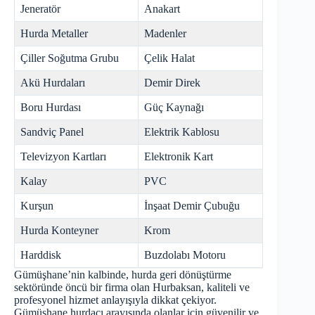
Jeneratör
Anakart
Hurda Metaller
Madenler
Çiller Soğutma Grubu
Çelik Halat
Akü Hurdaları
Demir Direk
Boru Hurdası
Güç Kaynağı
Sandviç Panel
Elektrik Kablosu
Televizyon Kartları
Elektronik Kart
Kalay
PVC
Kurşun
İnşaat Demir Çubuğu
Hurda Konteyner
Krom
Harddisk
Buzdolabı Motoru
Gümüşhane’nin kalbinde, hurda geri dönüştürme
sektöründe öncü bir firma olan Hurbaksan, kaliteli ve
profesyonel hizmet anlayışıyla dikkat çekiyor.
Gümüşhane hurdacı
arayışında olanlar için güvenilir ve