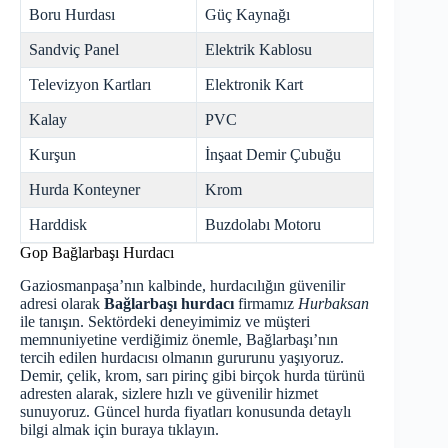
Boru Hurdası
Güç Kaynağı
Sandviç Panel
Elektrik Kablosu
Televizyon Kartları
Elektronik Kart
Kalay
PVC
Kurşun
İnşaat Demir Çubuğu
Hurda Konteyner
Krom
Harddisk
Buzdolabı Motoru
Gop Bağlarbaşı Hurdacı
Gaziosmanpaşa’nın kalbinde, hurdacılığın güvenilir
adresi olarak
Bağlarbaşı hurdacı
firmamız
Hurbaksan
ile tanışın. Sektördeki deneyimimiz ve müşteri
memnuniyetine verdiğimiz önemle, Bağlarbaşı’nın
tercih edilen hurdacısı olmanın gururunu yaşıyoruz.
Demir, çelik, krom, sarı pirinç gibi birçok hurda türünü
adresten alarak, sizlere hızlı ve güvenilir hizmet
sunuyoruz. Güncel hurda fiyatları konusunda detaylı
bilgi almak için
buraya tıklayın
.