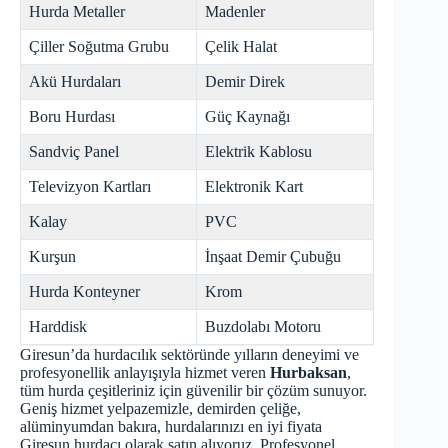
Hurda Metaller
Madenler
Çiller Soğutma Grubu
Çelik Halat
Akü Hurdaları
Demir Direk
Boru Hurdası
Güç Kaynağı
Sandviç Panel
Elektrik Kablosu
Televizyon Kartları
Elektronik Kart
Kalay
PVC
Kurşun
İnşaat Demir Çubuğu
Hurda Konteyner
Krom
Harddisk
Buzdolabı Motoru
Giresun’da hurdacılık sektöründe yılların deneyimi ve
profesyonellik anlayışıyla hizmet veren
Hurbaksan
,
tüm hurda çeşitleriniz için güvenilir bir çözüm sunuyor.
Geniş hizmet yelpazemizle, demirden çeliğe,
alüminyumdan bakıra, hurdalarınızı en iyi fiyata
Giresun hurdacı
olarak satın alıyoruz. Profesyonel