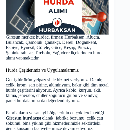
Giresun merkez hurdacı firması Hurbaksan; Alucra,
Bulancak, Çamoluk, Çanakçı, Dereli, Doğankent,
Espiye, Eynesil, Görele, Güce, Keşap, Piraziz,
Şebinkarahisar, Tirebolu, Yağlıdere ilçelerinden hurda
alımı yapmaktadır.
Hurda Çeşitlerimiz ve Uygulamalarımız
Geniş bir ürün yelpazesi ile hizmet veriyoruz. Demir,
çelik, krom, sarı pirinç, alüminyum, bakır gibi tüm metal
hurda çeşitlerini alıyoruz. Ayrıca kablo, kurşun, akü,
klima, jeneratör, chiller soğutucu grubu ve sandviç
panel hurdalarınızı da değerlendiriyoruz.
Fabrikaların ve sanayi bölgelerinin en çok tercih ettiği
Giresun hurdacısı
olarak, fabrika bozumu, çelik çatı
sökümü, bina yıkımı gibi hizmetlerimizle sektördeki
geniş kapsamlı faaliyetlerimize devam ediyoruz.