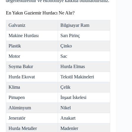
değerlendirebilir ve ekonomiye katkıda bulunabilirsiniz.
En Yakın Gaziemir Hurdacı Ne Alır?
Galvaniz
Bilgisayar Ram
Makine Hurdası
Sarı Pirinç
Plastik
Çinko
Motor
Sac
Soyma Bakır
Hurda Elmas
Hurda Ekovat
Tekstil Makineleri
Klima
Çelik
Pimapen
İnşaat İskelesi
Alüminyum
Nikel
Jeneratör
Anakart
Hurda Metaller
Madenler