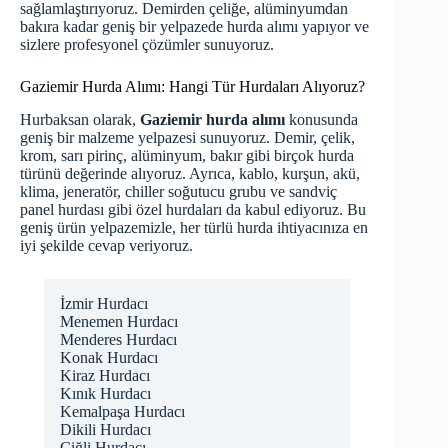
sağlamlaştırıyoruz. Demirden çeliğe, alüminyumdan
bakıra kadar geniş bir yelpazede hurda alımı yapıyor ve
sizlere profesyonel çözümler sunuyoruz.
Gaziemir Hurda Alımı: Hangi Tür Hurdaları Alıyoruz?
Hurbaksan olarak,
Gaziemir hurda alımı
konusunda
geniş bir malzeme yelpazesi sunuyoruz. Demir, çelik,
krom, sarı pirinç, alüminyum, bakır gibi birçok hurda
türünü değerinde alıyoruz. Ayrıca, kablo, kurşun, akü,
klima, jeneratör, chiller soğutucu grubu ve sandviç
panel hurdası gibi özel hurdaları da kabul ediyoruz. Bu
geniş ürün yelpazemizle, her türlü hurda ihtiyacınıza en
iyi şekilde cevap veriyoruz.
İzmir Hurdacı
Menemen Hurdacı
Menderes Hurdacı
Konak Hurdacı
Kiraz Hurdacı
Kınık Hurdacı
Kemalpaşa Hurdacı
Dikili Hurdacı
Çiğli Hurdacı