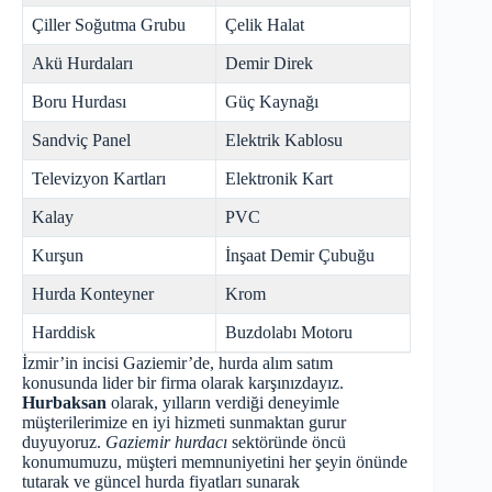
Çiller Soğutma Grubu
Çelik Halat
Akü Hurdaları
Demir Direk
Boru Hurdası
Güç Kaynağı
Sandviç Panel
Elektrik Kablosu
Televizyon Kartları
Elektronik Kart
Kalay
PVC
Kurşun
İnşaat Demir Çubuğu
Hurda Konteyner
Krom
Harddisk
Buzdolabı Motoru
İzmir’in incisi Gaziemir’de, hurda alım satım
konusunda lider bir firma olarak karşınızdayız.
Hurbaksan
olarak, yılların verdiği deneyimle
müşterilerimize en iyi hizmeti sunmaktan gurur
duyuyoruz.
Gaziemir hurdacı
sektöründe öncü
konumumuzu, müşteri memnuniyetini her şeyin önünde
tutarak ve güncel hurda fiyatları sunarak