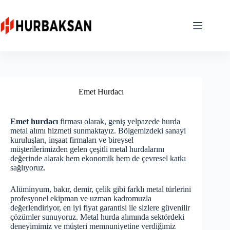
Skip
to
content
Emet Hurdacı
Emet hurdacı
firması olarak, geniş yelpazede hurda
metal alımı hizmeti sunmaktayız. Bölgemizdeki sanayi
kuruluşları, inşaat firmaları ve bireysel
müşterilerimizden gelen çeşitli metal hurdalarını
değerinde alarak hem ekonomik hem de çevresel katkı
sağlıyoruz.
Alüminyum, bakır, demir, çelik gibi farklı metal türlerini
profesyonel ekipman ve uzman kadromuzla
değerlendiriyor, en iyi fiyat garantisi ile sizlere güvenilir
çözümler sunuyoruz. Metal hurda alımında sektördeki
deneyimimiz ve müşteri memnuniyetine verdiğimiz