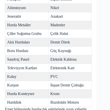
Alüminyum
Nikel
Jeneratör
Anakart
Hurda Metaller
Madenler
Çiller Soğutma Grubu
Çelik Halat
Akü Hurdaları
Demir Direk
Boru Hurdası
Güç Kaynağı
Sandviç Panel
Elektrik Kablosu
Televizyon Kartları
Elektronik Kart
Kalay
PVC
Kurşun
İnşaat Demir Çubuğu
Hurda Konteyner
Krom
Harddisk
Buzdolabı Motoru
Emet bölgesinde hurdacılık sektöründe uzun yıllardır