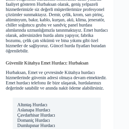
faaliyet gösteren Hurbaksan olarak, geniş yelpazeli
hizmetlerimizle siz değerli müşterilerimize profesyonel
çözümler sunmaktayız. Demir, çelik, krom, sarı pirinç,
alüminyum, bakır, kablo, kurşun, akü, klima, jeneratör,
chiller soğutucu grubu ve sandviç panel hurdası
alımlarında uzmanlığımızla tanınmaktayız. Emet hurdacı
olarak, adresinizden hurda alımı yapıyor, fabrika
bozumu, çelik çatı sökümü ve bina yıkımı gibi özel
hizmetler de sağlıyoruz. Güncel hurda fiyatları
buradan
öğrenilebilir.
Güvenilir Kütahya Emet Hurdacı: Hurbaksan
Hurbaksan, Emet ve çevresinde
Kütahya hurdacı
hizmetlerinde güvenin adresi olmaya devam etmektedir.
Emet hurdacı telefonu ile bize ulaşarak, hurdalarınızı
değerinde satabilir ve anında nakit ödeme alabilirsiniz.
Altıntaş Hurdacı
Aslanapa Hurdacı
Çavdarhisar Hurdacı
Domaniç Hurdacı
Dumlupınar Hurdacı