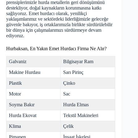
prensiplerimizle hurda metallerin geri dönüşümünü
destekliyor, doğal kaynakların korunmasına katkı
sağlıyoruz. Emet hurdacı olarak, yenilikçi
yaklaşımlarımız ve sektördeki liderliğimizle geleceğe
güvenle bakıyor, iş ortaklarımızla birlikte sürdürülebilir
bir dünya için çalışmalarımızı sürdürmeye devam
ediyoruz.
Hurbaksan, En Yakın Emet Hurdacı Firma Ne Alır?
Galvaniz
Bilgisayar Ram
Makine Hurdası
Sarı Pirinç
Plastik
Çinko
Motor
Sac
Soyma Bakır
Hurda Elmas
Hurda Ekovat
Tekstil Makineleri
Klima
Çelik
Pimapen
İnşaat İskelesi