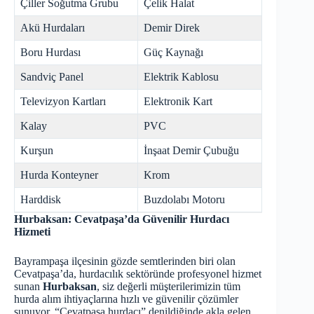
Çiller Soğutma Grubu
Çelik Halat
Akü Hurdaları
Demir Direk
Boru Hurdası
Güç Kaynağı
Sandviç Panel
Elektrik Kablosu
Televizyon Kartları
Elektronik Kart
Kalay
PVC
Kurşun
İnşaat Demir Çubuğu
Hurda Konteyner
Krom
Harddisk
Buzdolabı Motoru
Hurbaksan: Cevatpaşa’da Güvenilir Hurdacı
Hizmeti
Bayrampaşa ilçesinin gözde semtlerinden biri olan
Cevatpaşa’da, hurdacılık sektöründe profesyonel hizmet
sunan
Hurbaksan
, siz değerli müşterilerimizin tüm
hurda alım ihtiyaçlarına hızlı ve güvenilir çözümler
sunuyor. “Cevatpaşa hurdacı” denildiğinde akla gelen