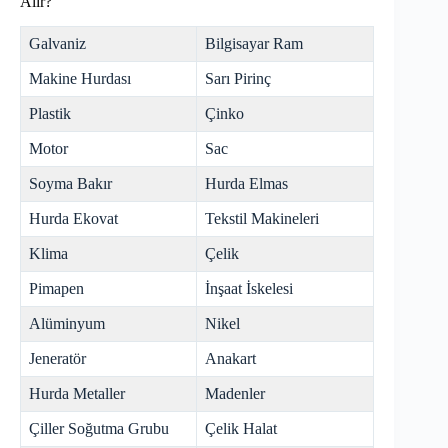
Alır?
Galvaniz
Bilgisayar Ram
Makine Hurdası
Sarı Pirinç
Plastik
Çinko
Motor
Sac
Soyma Bakır
Hurda Elmas
Hurda Ekovat
Tekstil Makineleri
Klima
Çelik
Pimapen
İnşaat İskelesi
Alüminyum
Nikel
Jeneratör
Anakart
Hurda Metaller
Madenler
Çiller Soğutma Grubu
Çelik Halat