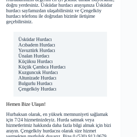
doğru yerdesiniz. Üsküdar hurdacı arayışınıza
Üsküdar
hurdacı
sayfamızdan ulaşabilirsiniz ve Çengelköy
hurdacı telefonu ile doğrudan bizimle iletişime
geçebilirsiniz.
Üsküdar Hurdacı
Acıbadem Hurdacı
Yavuztürk Hurdacı
Ünalan Hurdacı
Küçüksu Hurdacı
Küçük Çamlıca Hurdacı
Kuzguncuk Hurdacı
Altunizade Hurdacı
Bulgurlu Hurdacı
Çengelköy Hurdacı
Hemen Bize Ulaşın!
Hurbaksan olarak, en yüksek memnuniyeti sağlamak
için 7/24 hizmetinizdeyiz. Hurda satmak veya
hizmetlerimiz hakkında daha fazla bilgi almak için bizi
arayın. Çengelköy hurdacısı olarak size hizmet
vermekten mutluluk duyarız. Bize 0 (530) 913 0679