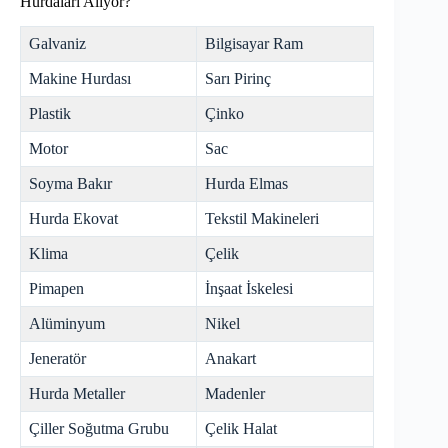
Hurdaları Alıyor?
Galvaniz
Bilgisayar Ram
Makine Hurdası
Sarı Pirinç
Plastik
Çinko
Motor
Sac
Soyma Bakır
Hurda Elmas
Hurda Ekovat
Tekstil Makineleri
Klima
Çelik
Pimapen
İnşaat İskelesi
Alüminyum
Nikel
Jeneratör
Anakart
Hurda Metaller
Madenler
Çiller Soğutma Grubu
Çelik Halat