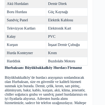
Akü Hurdaları
Demir Direk
Boru Hurdası
Güç Kaynağı
Sandviç Panel
Elektrik Kablosu
Televizyon Kartları
Elektronik Kart
Kalay
PVC
Kurşun
İnşaat Demir Çubuğu
Hurda Konteyner
Krom
Harddisk
Buzdolabı Motoru
Hurbaksan: Büyükbakkalköy Hurdacı Firmanız
Büyükbakkalköy’de hurdacı arayışınızı sonlandıracak
olan Hurbaksan, size en güvenilir ve kaliteli hizmeti
sunmak için burada. Demir, çelik, krom, sarı pirinç,
alüminyum, bakır, kablo, kurşun, akü, klima, jeneratör,
chiller soğutucu grubu ve sandviç panel hurdalarınızı en
iyi fiyatlarla alıyoruz. Adresten hurda alımı
hizmetimizle, sadece bir telefon uzağınızdayız.
Maltepe