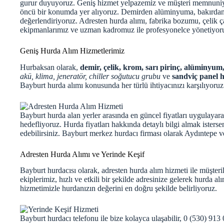
gurur duyuyoruz. Geniş hizmet yelpazemiz ve müşteri memnuniy
öncü bir konumda yer alıyoruz. Demirden alüminyuma, bakırdan
değerlendiriyoruz. Adresten hurda alımı, fabrika bozumu, çelik ç
ekipmanlarımız ve uzman kadromuz ile profesyonelce yönetiyor
Geniş Hurda Alım Hizmetlerimiz
Hurbaksan olarak,
demir, çelik, krom, sarı pirinç, alüminyum
akü, klima, jeneratör, chiller soğutucu grubu
ve
sandviç panel 
Bayburt hurda alımı konusunda her türlü ihtiyacınızı karşılıyoruz
Bayburt hurda alan yerler arasında en güncel fiyatları uygulayar
hedefliyoruz. Hurda fiyatları hakkında detaylı bilgi almak isters
edebilirsiniz. Bayburt merkez hurdacı firması olarak Aydıntepe v
Adresten Hurda Alımı ve Yerinde Keşif
Bayburt hurdacısı olarak, adresten hurda alım hizmeti ile müşte
ekiplerimiz, hızlı ve etkili bir şekilde adresinize gelerek hurda al
hizmetimizle hurdanızın değerini en doğru şekilde belirliyoruz.
Bayburt hurdacı telefonu ile bize kolayca ulaşabilir, 0 (530) 913 