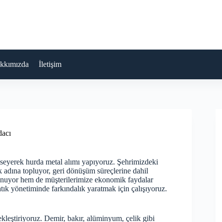
kkımızda
İletişim
dacı
mseyerek hurda metal alımı yapıyoruz. Şehrimizdeki
adına topluyor, geri dönüşüm süreçlerine dahil
lunuyor hem de müşterilerimize ekonomik faydalar
tık yönetiminde farkındalık yaratmak için çalışıyoruz.
kleştiriyoruz. Demir, bakır, alüminyum, çelik gibi