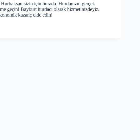
z, Hurbaksan sizin için burada. Hurdanızın gerçek
şime geçin!
Bayburt hurdacı
olarak hizmetinizdeyiz.
ekonomik kazanç elde edin!