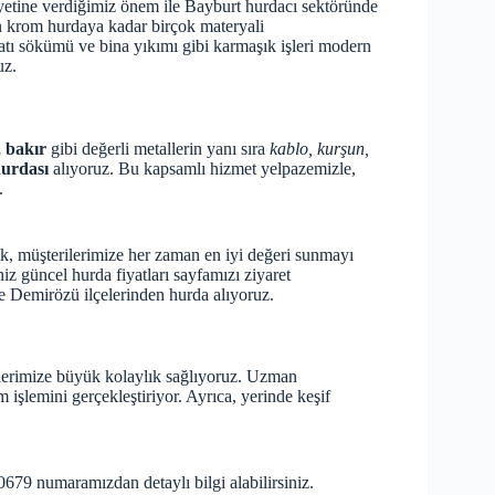
etine verdiğimiz önem ile Bayburt hurdacı sektöründe
 krom hurdaya kadar birçok materyali
atı sökümü ve bina yıkımı gibi karmaşık işleri modern
uz.
, bakır
gibi değerli metallerin yanı sıra
kablo, kurşun,
hurdası
alıyoruz. Bu kapsamlı hizmet yelpazemizle,
.
ak, müşterilerimize her zaman en iyi değeri sunmayı
eniz
güncel hurda fiyatları
sayfamızı ziyaret
e Demirözü ilçelerinden hurda alıyoruz.
rilerimize büyük kolaylık sağlıyoruz. Uzman
ım işlemini gerçekleştiriyor. Ayrıca, yerinde keşif
0679 numaramızdan detaylı bilgi alabilirsiniz.