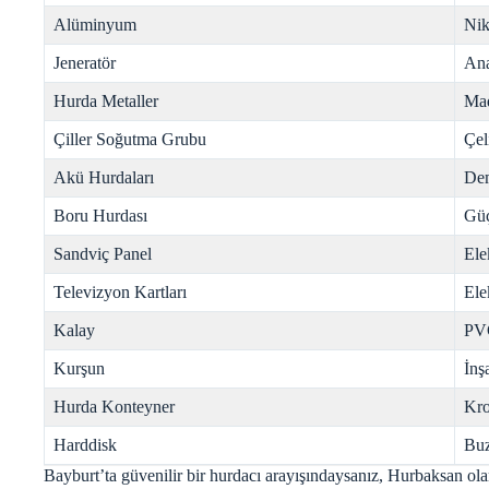
Alüminyum
Nik
Jeneratör
Ana
Hurda Metaller
Mad
Çiller Soğutma Grubu
Çel
Akü Hurdaları
Dem
Boru Hurdası
Gü
Sandviç Panel
Ele
Televizyon Kartları
Ele
Kalay
PV
Kurşun
İnş
Hurda Konteyner
Kr
Harddisk
Buz
Bayburt’ta güvenilir bir hurdacı arayışındaysanız, Hurbaksan ol