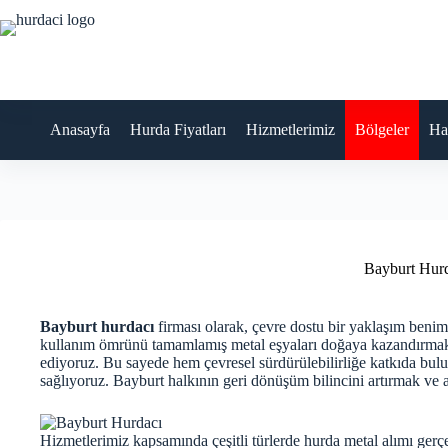
Skip
to
content
Anasayfa
Hurda Fiyatları
Hizmetlerimiz
Bölgeler
Ha
Bayburt Hur
Bayburt hurdacı
firması olarak, çevre dostu bir yaklaşım beni
kullanım ömrünü tamamlamış metal eşyaları doğaya kazandırmak 
ediyoruz. Bu sayede hem çevresel sürdürülebilirliğe katkıda bu
sağlıyoruz. Bayburt halkının geri dönüşüm bilincini artırmak ve a
Hizmetlerimiz kapsamında çeşitli türlerde hurda metal alımı gerçe