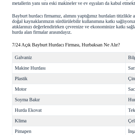
metallerin yanı sıra eski makineler ve ev eşyaları da kabul etmekt
Bayburt hurdacı firmamız, alımını yaptığımız hurdaları titizlikle 
doğal kaynaklarımızın sürdürülebilir kullanımına katkı sağlıyoruz
atıklarınızı değerlendirirken çevrenize ve ekonominize katkı sağl
hurda
alan firmalar arasındayız.
7/24 Açık Bayburt Hurdacı Firması, Hurbaksan Ne Alır?
Galvaniz
Bil
Makine Hurdası
Sar
Plastik
Çi
Motor
Sac
Soyma Bakır
Hur
Hurda Ekovat
Tek
Klima
Çel
Pimapen
İnş