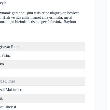
eyiz.
ayırarak geri dönüşüm tesislerine ulaştırıyor, böylece
. Hızlı ve güvenilir hizmet anlayışımızla, metal
amak için bizimle iletişime geçebilirsiniz. Bayburt
gisayar Ram
ı Pirinç
nko
da Elmas
stil Makineleri
ik
aat İskelesi