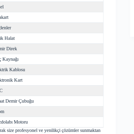
el
kart
enler
ik Halat
ir Direk
ç Kaynağı
ktrik Kablosu
ktronik Kart
C
aat Demir Çubuğu
om
dolabı Motoru
arak size profesyonel ve yenilikçi çözümler sunmaktan