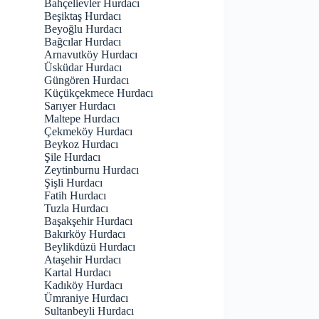
Bahçelievler Hurdacı
Beşiktaş Hurdacı
Beyoğlu Hurdacı
Bağcılar Hurdacı
Arnavutköy Hurdacı
Üsküdar Hurdacı
Güngören Hurdacı
Küçükçekmece Hurdacı
Sarıyer Hurdacı
Maltepe Hurdacı
Çekmeköy Hurdacı
Beykoz Hurdacı
Şile Hurdacı
Zeytinburnu Hurdacı
Şişli Hurdacı
Fatih Hurdacı
Tuzla Hurdacı
Başakşehir Hurdacı
Bakırköy Hurdacı
Beylikdüzü Hurdacı
Ataşehir Hurdacı
Kartal Hurdacı
Kadıköy Hurdacı
Ümraniye Hurdacı
Sultanbeyli Hurdacı