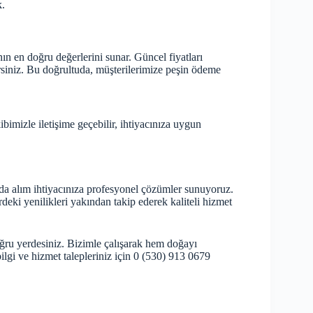
k.
nın en doğru değerlerini sunar.
Güncel fiyatları
irsiniz. Bu doğrultuda, müşterilerimize peşin ödeme
ibimizle iletişime geçebilir, ihtiyacınıza uygun
urda alım ihtiyacınıza profesyonel çözümler sunuyoruz.
ki yenilikleri yakından takip ederek kaliteli hizmet
oğru yerdesiniz. Bizimle çalışarak hem doğayı
lgi ve hizmet talepleriniz için 0 (530) 913 0679