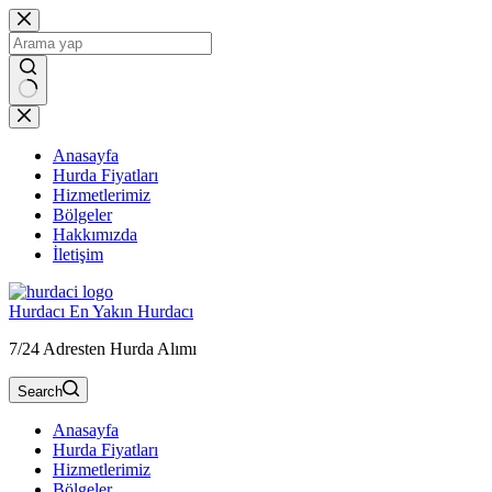
Skip
to
content
Anasayfa
Hurda Fiyatları
Hizmetlerimiz
Bölgeler
Hakkımızda
İletişim
Hurdacı En Yakın Hurdacı
7/24 Adresten Hurda Alımı
Search
Anasayfa
Hurda Fiyatları
Hizmetlerimiz
Bölgeler