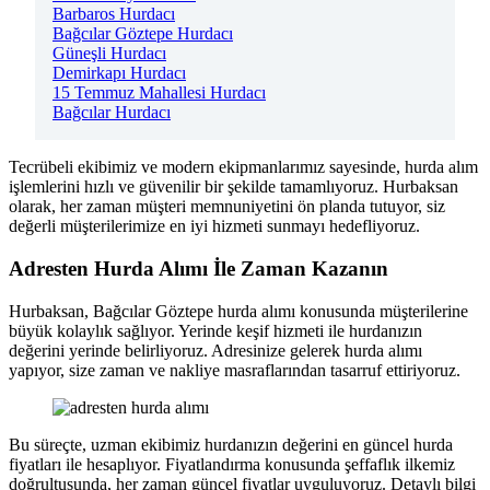
Barbaros Hurdacı
Bağcılar Göztepe Hurdacı
Güneşli Hurdacı
Demirkapı Hurdacı
15 Temmuz Mahallesi Hurdacı
Bağcılar Hurdacı
Tecrübeli ekibimiz ve modern ekipmanlarımız sayesinde, hurda alım
işlemlerini hızlı ve güvenilir bir şekilde tamamlıyoruz. Hurbaksan
olarak, her zaman müşteri memnuniyetini ön planda tutuyor, siz
değerli müşterilerimize en iyi hizmeti sunmayı hedefliyoruz.
Adresten Hurda Alımı İle Zaman Kazanın
Hurbaksan, Bağcılar Göztepe hurda alımı konusunda müşterilerine
büyük kolaylık sağlıyor. Yerinde keşif hizmeti ile hurdanızın
değerini yerinde belirliyoruz. Adresinize gelerek hurda alımı
yapıyor, size zaman ve nakliye masraflarından tasarruf ettiriyoruz.
Bu süreçte, uzman ekibimiz hurdanızın değerini en güncel hurda
fiyatları ile hesaplıyor. Fiyatlandırma konusunda şeffaflık ilkemiz
doğrultusunda, her zaman güncel fiyatlar uyguluyoruz. Detaylı bilgi