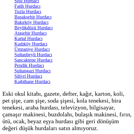
Şişli Hurdacı
Fatih Hurdacı
Tuzla Hurdacı
Başakşehir Hurdacı
Bakırköy Hurdacı
Beylikdüzü Hurdacı
Ataşehir Hurdacı
Kartal Hurdacı
Kadıköy Hurdacı
Ümraniye Hurdacı
Sultanbeyli Hurdacı
Sancaktepe Hurdacı
Pendik Hurdacı
Sultangazi Hurdacı
Silivri Hurdacı
Kağıthane Hurdacı
Eski okul kitabı, gazete, defter, kağıt, karton, koli,
pet şişe, cam şişe, soda şişesi, kola tenekesi, bira
tenekesi, araba hurdası, televizyon, bilgisayar,
çamaşır makinesi, buzdolabı, bulaşık makinesi, fırın,
ütü, ocak, beyaz eşya hurdası gibi geri dönüşüm
değeri düşük hurdaları satın almıyoruz.