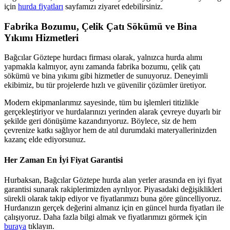
için
hurda fiyatları
sayfamızı ziyaret edebilirsiniz.
Fabrika Bozumu, Çelik Çatı Sökümü ve Bina
Yıkımı Hizmetleri
Bağcılar Göztepe hurdacı firması olarak, yalnızca hurda alımı
yapmakla kalmıyor, aynı zamanda fabrika bozumu, çelik çatı
sökümü ve bina yıkımı gibi hizmetler de sunuyoruz. Deneyimli
ekibimiz, bu tür projelerde hızlı ve güvenilir çözümler üretiyor.
Modern ekipmanlarımız sayesinde, tüm bu işlemleri titizlikle
gerçekleştiriyor ve hurdalarınızı yerinden alarak çevreye duyarlı bir
şekilde geri dönüşüme kazandırıyoruz. Böylece, siz de hem
çevrenize katkı sağlıyor hem de atıl durumdaki materyallerinizden
kazanç elde ediyorsunuz.
Her Zaman En İyi Fiyat Garantisi
Hurbaksan, Bağcılar Göztepe hurda alan yerler arasında en iyi fiyat
garantisi sunarak rakiplerimizden ayrılıyor. Piyasadaki değişiklikleri
sürekli olarak takip ediyor ve fiyatlarımızı buna göre güncelliyoruz.
Hurdanızın gerçek değerini almanız için en güncel hurda fiyatları ile
çalışıyoruz. Daha fazla bilgi almak ve fiyatlarımızı görmek için
buraya
tıklayın.