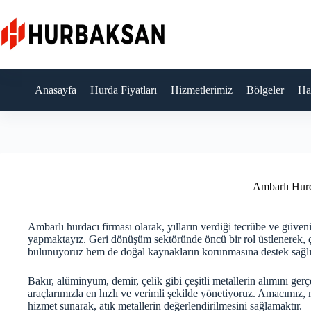
Skip
to
content
Anasayfa
Hurda Fiyatları
Hizmetlerimiz
Bölgeler
Ha
Ambarlı Hur
Ambarlı hurdacı firması olarak, yılların verdiği tecrübe ve güveni
yapmaktayız. Geri dönüşüm sektöründe öncü bir rol üstlenerek,
bulunuyoruz hem de doğal kaynakların korunmasına destek sağl
Bakır, alüminyum, demir, çelik gibi çeşitli metallerin alımını ger
araçlarımızla en hızlı ve verimli şekilde yönetiyoruz. Amacımız, mü
hizmet sunarak, atık metallerin değerlendirilmesini sağlamaktır.