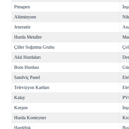
Pimapen
İnş
Alüminyum
Nik
Jeneratör
Ana
Hurda Metaller
Mad
Çiller Soğutma Grubu
Çel
Akü Hurdaları
Dem
Boru Hurdası
Gü
Sandviç Panel
Ele
Televizyon Kartları
Ele
Kalay
PV
Kurşun
İnş
Hurda Konteyner
Kr
Harddisk
Buz