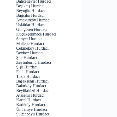
Bahçelievler Hurdacı
Beşiktaş Hurdacı
Beyoğlu Hurdacı
Bağcılar Hurdacı
Arnavutköy Hurdacı
Üsküdar Hurdacı
Güngören Hurdacı
Küçükçekmece Hurdacı
Sarıyer Hurdacı
Maltepe Hurdacı
Çekmeköy Hurdacı
Beykoz Hurdacı
Şile Hurdacı
Zeytinburnu Hurdacı
Şişli Hurdacı
Fatih Hurdacı
Tuzla Hurdacı
Başakşehir Hurdacı
Bakırköy Hurdacı
Beylikdüzü Hurdacı
Ataşehir Hurdacı
Kartal Hurdacı
Kadıköy Hurdacı
Ümraniye Hurdacı
Sultanbeyli Hurdacı