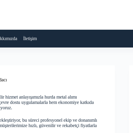
kkımızda
İletişim
dacı
lir hizmet anlayışımızla hurda metal alımı
 çevre dostu uygulamalarla hem ekonomiye katkıda
ıyoruz.
çekleştiriyor, bu süreci profesyonel ekip ve donanımlı
şterilerimize hızlı, güvenilir ve rekabetçi fiyatlarla