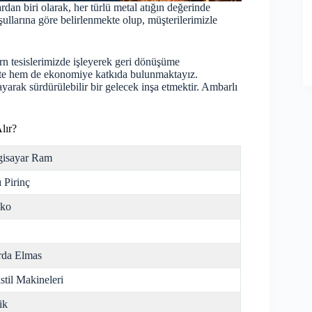
dan biri olarak, her türlü metal atığın değerinde
ullarına göre belirlenmekte olup, müşterilerimizle
rn tesislerimizde işleyerek geri dönüşüme
kte hem de ekonomiye katkıda bulunmaktayız.
yarak sürdürülebilir bir gelecek inşa etmektir. Ambarlı
lır?
gisayar Ram
ı Pirinç
nko
da Elmas
stil Makineleri
ik