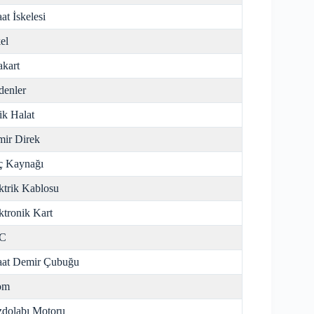
aat İskelesi
el
kart
enler
ik Halat
ir Direk
ç Kaynağı
ktrik Kablosu
ktronik Kart
C
aat Demir Çubuğu
om
dolabı Motoru