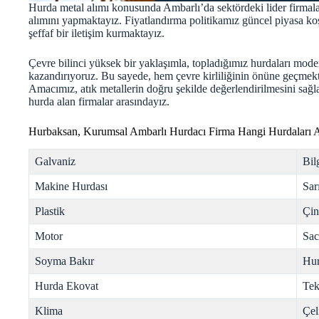
Hurda metal alımı konusunda Ambarlı’da sektördeki lider firmalar
alımını yapmaktayız. Fiyatlandırma politikamız güncel piyasa koş
şeffaf bir iletişim kurmaktayız.
Çevre bilinci yüksek bir yaklaşımla, topladığımız hurdaları mode
kazandırıyoruz. Bu sayede, hem çevre kirliliğinin önüne geçme
Amacımız, atık metallerin doğru şekilde değerlendirilmesini sağla
hurda
alan firmalar arasındayız.
Hurbaksan, Kurumsal Ambarlı Hurdacı Firma Hangi Hurdaları A
Galvaniz
Bil
Makine Hurdası
Sar
Plastik
Çi
Motor
Sac
Soyma Bakır
Hur
Hurda Ekovat
Tek
Klima
Çel