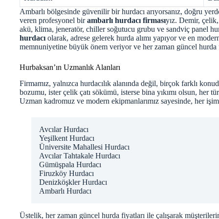
Ambarlı bölgesinde güvenilir bir hurdacı arıyorsanız, doğru yer
veren profesyonel bir
ambarlı hurdacı firması
yız. Demir, çelik
akü, klima, jeneratör, chiller soğutucu grubu ve sandviç panel hu
hurdacı
olarak, adrese gelerek hurda alımı yapıyor ve en moder
memnuniyetine büyük önem veriyor ve her zaman güncel hurda fiy
Hurbaksan’ın Uzmanlık Alanları
Firmamız, yalnızca hurdacılık alanında değil, birçok farklı konuda
bozumu, ister çelik çatı sökümü, isterse bina yıkımı olsun, her tür
Uzman kadromuz ve modern ekipmanlarımız sayesinde, her işimizi
Avcılar Hurdacı
Yeşilkent Hurdacı
Üniversite Mahallesi Hurdacı
Avcılar Tahtakale Hurdacı
Gümüşpala Hurdacı
Firuzköy Hurdacı
Denizköşkler Hurdacı
Ambarlı Hurdacı
Üstelik, her zaman
güncel hurda fiyatları
ile çalışarak müşterile