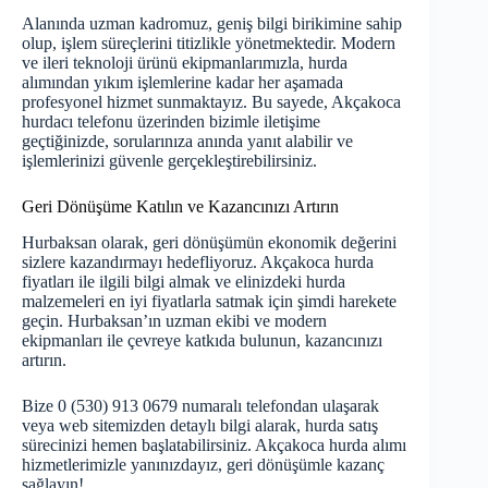
Alanında uzman kadromuz, geniş bilgi birikimine sahip
olup, işlem süreçlerini titizlikle yönetmektedir. Modern
ve ileri teknoloji ürünü ekipmanlarımızla, hurda
alımından yıkım işlemlerine kadar her aşamada
profesyonel hizmet sunmaktayız. Bu sayede, Akçakoca
hurdacı telefonu üzerinden bizimle iletişime
geçtiğinizde, sorularınıza anında yanıt alabilir ve
işlemlerinizi güvenle gerçekleştirebilirsiniz.
Geri Dönüşüme Katılın ve Kazancınızı Artırın
Hurbaksan olarak, geri dönüşümün ekonomik değerini
sizlere kazandırmayı hedefliyoruz. Akçakoca hurda
fiyatları ile ilgili bilgi almak ve elinizdeki hurda
malzemeleri en iyi fiyatlarla satmak için şimdi harekete
geçin. Hurbaksan’ın uzman ekibi ve modern
ekipmanları ile çevreye katkıda bulunun, kazancınızı
artırın.
Bize 0 (530) 913 0679 numaralı telefondan ulaşarak
veya
web sitemizden
detaylı bilgi alarak, hurda satış
sürecinizi hemen başlatabilirsiniz. Akçakoca hurda alımı
hizmetlerimizle yanınızdayız, geri dönüşümle kazanç
sağlayın!