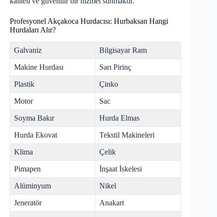
kaliteli ve güvenilir bir hizmet sunmaktır.
Profesyonel Akçakoca Hurdacısı: Hurbaksan Hangi
Hurdaları Alır?
Galvaniz
Bilgisayar Ram
Makine Hurdası
Sarı Pirinç
Plastik
Çinko
Motor
Sac
Soyma Bakır
Hurda Elmas
Hurda Ekovat
Tekstil Makineleri
Klima
Çelik
Pimapen
İnşaat İskelesi
Alüminyum
Nikel
Jeneratör
Anakart