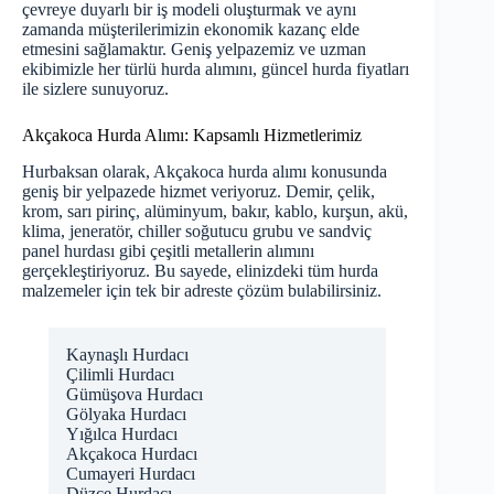
çevreye duyarlı bir iş modeli oluşturmak ve aynı
zamanda müşterilerimizin ekonomik kazanç elde
etmesini sağlamaktır. Geniş yelpazemiz ve uzman
ekibimizle her türlü hurda alımını, güncel hurda fiyatları
ile sizlere sunuyoruz.
Akçakoca Hurda Alımı: Kapsamlı Hizmetlerimiz
Hurbaksan olarak, Akçakoca hurda alımı konusunda
geniş bir yelpazede hizmet veriyoruz. Demir, çelik,
krom, sarı pirinç, alüminyum, bakır, kablo, kurşun, akü,
klima, jeneratör, chiller soğutucu grubu ve sandviç
panel hurdası gibi çeşitli metallerin alımını
gerçekleştiriyoruz. Bu sayede, elinizdeki tüm hurda
malzemeler için tek bir adreste çözüm bulabilirsiniz.
Kaynaşlı Hurdacı
Çilimli Hurdacı
Gümüşova Hurdacı
Gölyaka Hurdacı
Yığılca Hurdacı
Akçakoca Hurdacı
Cumayeri Hurdacı
Düzce Hurdacı