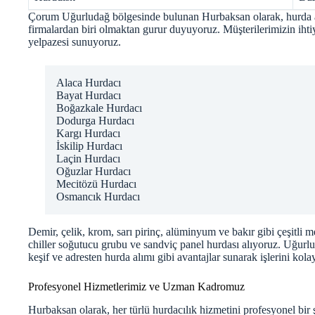
Çorum Uğurludağ bölgesinde bulunan Hurbaksan olarak, hurda al
firmalardan biri olmaktan gurur duyuyoruz. Müşterilerimizin ihtiy
yelpazesi sunuyoruz.
Alaca Hurdacı
Bayat Hurdacı
Boğazkale Hurdacı
Dodurga Hurdacı
Kargı Hurdacı
İskilip Hurdacı
Laçin Hurdacı
Oğuzlar Hurdacı
Mecitözü Hurdacı
Osmancık Hurdacı
Demir, çelik, krom, sarı pirinç, alüminyum ve bakır gibi çeşitli me
chiller soğutucu grubu ve sandviç panel hurdası alıyoruz. Uğurlu
keşif ve adresten hurda alımı gibi avantajlar sunarak işlerini kola
Profesyonel Hizmetlerimiz ve Uzman Kadromuz
Hurbaksan olarak, her türlü hurdacılık hizmetini profesyonel bi