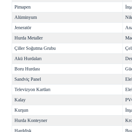
Pimapen
İnş
Alüminyum
Nik
Jeneratör
Ana
Hurda Metaller
Mad
Çiller Soğutma Grubu
Çel
Akü Hurdaları
Dem
Boru Hurdası
Gü
Sandviç Panel
Ele
Televizyon Kartları
Ele
Kalay
PV
Kurşun
İnş
Hurda Konteyner
Kr
Harddisk
Buz