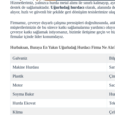
Hizmetlerimiz, yalnızca hurda metal alımı ile sınırlı kalmayıp, a
destek de sağlamaktadır.
Uğurludağ hurdacı
olarak, alanında d
alıyor, hızlı ve güvenli bir şekilde geri dönüşüm tesislerimize ulaş
Firmamız, çevreye duyarlı çalışma prensipleri doğrultusunda, atık
müşterilerimizin de bu sürece katkı sağlamalarına yardımcı oluyo
çevreye katkı sağlamak istiyorsanız, bizimle iletişime geçin ve 
firmalar içinde lider konumdayız.
Hurbaksan, Buraya En Yakın Uğurludağ Hurdacı Firma Ne Alır
Galvaniz
Bil
Makine Hurdası
Sar
Plastik
Çi
Motor
Sac
Soyma Bakır
Hur
Hurda Ekovat
Tek
Klima
Çel