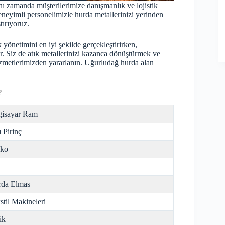
ynı zamanda müşterilerimize danışmanlık ve lojistik
eneyimli personelimizle hurda metallerinizi yerinden
tırıyoruz.
 yönetimini en iyi şekilde gerçekleştirirken,
r. Siz de atık metallerinizi kazanca dönüştürmek ve
hizmetlerimizden yararlanın. Uğurludağ
hurda
alan
?
gisayar Ram
ı Pirinç
nko
da Elmas
stil Makineleri
ik