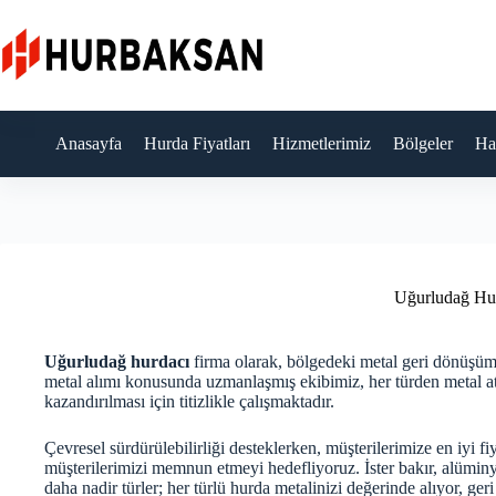
Skip
to
content
Anasayfa
Hurda Fiyatları
Hizmetlerimiz
Bölgeler
Ha
Uğurludağ Hu
Uğurludağ hurdacı
firma olarak, bölgedeki metal geri dönüşüm
metal alımı konusunda uzmanlaşmış ekibimiz, her türden metal at
kazandırılması için titizlikle çalışmaktadır.
Çevresel sürdürülebilirliği desteklerken, müşterilerimize en iyi fi
müşterilerimizi memnun etmeyi hedefliyoruz. İster bakır, alüminyu
daha nadir türler; her türlü hurda metalinizi değerinde alıyor, ger