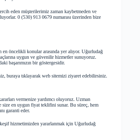
 tercih eden müşterilerimiz zaman kaybetmeden ve
oluyorlar. 0 (530) 913 0679 numarası üzerinden bize
 en öncelikli konular arasında yer alıyor. Uğurludağ
iyaçlarına uygun ve güvenilir hizmetler sunuyoruz.
aki başarımızın bir göstergesidir.
niz,
buraya
tıklayarak web sitemizi ziyaret edebilirsiniz.
 kararları vermenize yardımcı oluyoruz. Uzman
e size en uygun fiyat teklifini sunar. Bu süreç, hem
nı garanti eder.
de keşif hizmetimizden yararlanmak için Uğurludağ