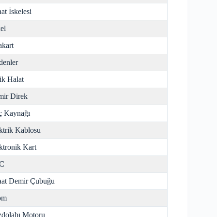
aat İskelesi
el
kart
enler
ik Halat
ir Direk
ç Kaynağı
ktrik Kablosu
ktronik Kart
C
aat Demir Çubuğu
om
dolabı Motoru