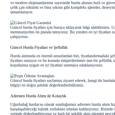
ve modern ekipmanlarımız sayesinde hurda alımını hızlı ve güveni
çelik çatı sökümü ve bina yıkımı gibi kompleks işlemler, deneyi
tamamlanıyor.
Güncel hurda fiyatları için
buraya
tıklayarak bilgi alabilirsiniz.
memnuniyetini ön planda tutuyoruz. Bu yüzden en iyi fiyatları s
çalışıyoruz.
Güncel Hurda Fiyatları ve Şeffaflık
Hurda alımında en önemli unsurlardan biri, fiyatlandırmadaki şef
fiyatları sunuyor ve bu konuda müşterilerimize tam bir şeffaflık s
koşullarına uygun en iyi fiyatları sunmaya odaklanıyoruz.
Güncel hurda fiyatları
sayfamızı ziyaret ederek, hangi tür hurdal
bilgiyi en doğru şekilde değerlendirebilirsiniz.
Adresten Hurda Alımı ile Kolaylık
Uğurludağ hurdacısı olarak sunduğumuz adresten hurda alımı hizm
karşılaşabileceği lojistik zorlukları ortadan kaldırıyoruz. Bizimle 
yerinde değerlendiriyoruz ve hızlı bir şekilde alım işlemini gerçek