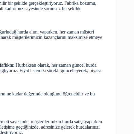
lir bir şekilde gerçekleştiriyoruz. Fabrika bozumu,
mli kadromuz sayesinde sorunsuz bir şekilde
 Uğurludağ hurda alımı yaparken, her zaman müşteri
unarak müşterilerimizin kazançlarını maksimize etmeye
faflıktır. Hurbaksan olarak, her zaman güncel hurda
ağlıyoruz. Fiyat listemizi sürekli güncelleyerek, piyasa
arın ne kadar değerinde olduğunu öğrenebilir ve bu
eti sayesinde, müşterilerimizin hurda satışı yaparken
iletişime geçtiğinizde, adresinize gelerek hurdalarınızı
leştiriyoruz.