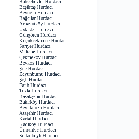
Bahçelievler Hurdacı
Beşiktaş Hurdacı
Beyoğlu Hurdacı
Bağcılar Hurdacı
Arnavutköy Hurdacı
Üsküdar Hurdacı
Güngören Hurdacı
Küçükçekmece Hurdacı
Sarıyer Hurdacı
Maltepe Hurdacı
Çekmeköy Hurdacı
Beykoz Hurdacı
Şile Hurdacı
Zeytinburnu Hurdacı
Şişli Hurdacı
Fatih Hurdacı
Tuzla Hurdacı
Başakşehir Hurdacı
Bakırköy Hurdacı
Beylikdüzü Hurdacı
Ataşehir Hurdacı
Kartal Hurdacı
Kadıköy Hurdacı
Ümraniye Hurdacı
Sultanbeyli Hurdacı