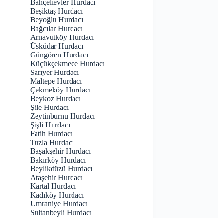
Bahçelievler Hurdacı
Beşiktaş Hurdacı
Beyoğlu Hurdacı
Bağcılar Hurdacı
Arnavutköy Hurdacı
Üsküdar Hurdacı
Güngören Hurdacı
Küçükçekmece Hurdacı
Sarıyer Hurdacı
Maltepe Hurdacı
Çekmeköy Hurdacı
Beykoz Hurdacı
Şile Hurdacı
Zeytinburnu Hurdacı
Şişli Hurdacı
Fatih Hurdacı
Tuzla Hurdacı
Başakşehir Hurdacı
Bakırköy Hurdacı
Beylikdüzü Hurdacı
Ataşehir Hurdacı
Kartal Hurdacı
Kadıköy Hurdacı
Ümraniye Hurdacı
Sultanbeyli Hurdacı