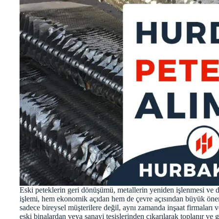
Eski peteklerin geri dönüşümü, metallerin yeniden işlenmesi ve d
işlemi, hem ekonomik açıdan hem de çevre açısından büyük önem 
sadece bireysel müşterilere değil, aynı zamanda inşaat firmaları v
eski binalardan veya sanayi tesislerinden çıkarılarak toplanır ve 