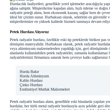
Hurdacılık faaliyetleri, genellikle yerel işletmeler aracılığıyla y
ağına sahiptir. Müşterilerine kapıdan alım, hızlı ödeme ve doğru 
radyatör peteği alımı, hem ekonomik kazanç sağlar hem de çevre
ideal bir çözüm sunar. Hurbaksan olarak, sektörün en güvenilir ve
müşterilerimize en yüksek kalitede hizmeti sunmaya devam ediy
Petek Hurdası Alıyoruz
Petek radyatör hurdası, özellikle eski tip peteklerde biriken pas 
dönüşüm materyalidir. Hurbaksan olarak, petek radyatör hurdaların
veya alüminyum malzemelerden yapıldığı için, geri dönüşümde ön
alanlarda kullanılabilen petek radyatörler, zamanla kullanılamaz h
radyatörlerinizi firmamıza satarak hem çevreye katkı sağlarsını
Hurda Bakır
Hurda Alüminyum
Kablo Hurdası
Çinko Hurdası
Endüstriyel Mutfak Malzemeleri
Petek radyatör hurdası alımı, genellikle eski binalarda yapılan ye
hurdalar, her türlü metal radyatör hurdasıyla aynı şekilde geri dö