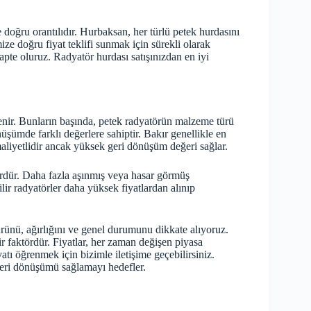
 doğru orantılıdır. Hurbaksan, her türlü petek hurdasını
mize doğru fiyat teklifi sunmak için sürekli olarak
adapte oluruz. Radyatör hurdası satışınızdan en iyi
irlenir. Bunların başında, petek radyatörün malzeme türü
nüşümde farklı değerlere sahiptir. Bakır genellikle en
aliyetlidir ancak yüksek geri dönüşüm değeri sağlar.
ördür. Daha fazla aşınmış veya hasar görmüş
ilir radyatörler daha yüksek fiyatlardan alınıp
türünü, ağırlığını ve genel durumunu dikkate alıyoruz.
ir faktördür. Fiyatlar, her zaman değişen piyasa
tı öğrenmek için bizimle iletişime geçebilirsiniz.
geri dönüşümü sağlamayı hedefler.