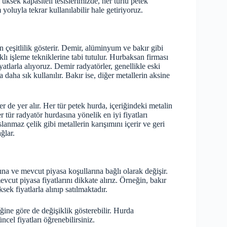
Yüksek kapasiteli tesislerimizde, her türlü petek
yoluyla tekrar kullanılabilir hale getiriyoruz.
n çeşitlilik gösterir. Demir, alüminyum ve bakır gibi
klı işleme tekniklerine tabi tutulur. Hurbaksan firması
atlarla alıyoruz. Demir radyatörler, genellikle eski
aha sık kullanılır. Bakır ise, diğer metallerin aksine
r de yer alır. Her tür petek hurda, içeriğindeki metalin
er tür radyatör hurdasına yönelik en iyi fiyatları
anmaz çelik gibi metallerin karışımını içerir ve geri
ğlar.
ğına ve mevcut piyasa koşullarına bağlı olarak değişir.
vcut piyasa fiyatlarını dikkate alırız. Örneğin, bakır
k fiyatlarla alınıp satılmaktadır.
ğine göre de değişiklik gösterebilir. Hurda
ncel fiyatları öğrenebilirsiniz.