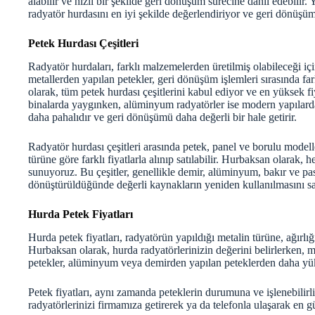
alabilir ve hızlı bir şekilde geri dönüşüm sürecine dahil edebilir. 
radyatör hurdasını en iyi şekilde değerlendiriyor ve geri dönüşüm 
Petek Hurdası Çeşitleri
Radyatör hurdaları, farklı malzemelerden üretilmiş olabileceği içi
metallerden yapılan petekler, geri dönüşüm işlemleri sırasında far
olarak, tüm petek hurdası çeşitlerini kabul ediyor ve en yüksek fiy
binalarda yaygınken, alüminyum radyatörler ise modern yapılarda d
daha pahalıdır ve geri dönüşümü daha değerli bir hale getirir.
Radyatör hurdası çeşitleri arasında petek, panel ve borulu modelle
türüne göre farklı fiyatlarla alınıp satılabilir. Hurbaksan olarak, h
sunuyoruz. Bu çeşitler, genellikle demir, alüminyum, bakır ve pasl
dönüştürüldüğünde değerli kaynakların yeniden kullanılmasını sa
Hurda Petek Fiyatları
Hurda petek fiyatları
, radyatörün yapıldığı metalin türüne, ağırlı
Hurbaksan olarak, hurda radyatörlerinizin değerini belirlerken, me
petekler, alüminyum veya demirden yapılan peteklerden daha yükse
Petek fiyatları, aynı zamanda peteklerin durumuna ve işlenebilirli
radyatörlerinizi firmamıza getirerek ya da telefonla ulaşarak en gü