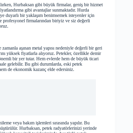
apılırken, Hurbaksan gibi büyük firmalar, geniş bir hizmet
fiyatlandırma gibi avantajlar sunmaktadır. Hurda
ye duyarlı bir yaklaşım benimsemek isteyenler için
 profesyonel firmalarından biriyiz ve siz değerli
oruz.
ve zamanla aşınan metal yapısı nedeniyle değerli bir geri
ı yüksek fiyatlarla alıyoruz. Petekler, özellikle demir
emli bir yer tutar. Hem evlerde hem de büyük ticari
ale gelebilir. Bu gibi durumlarda, eski petek
z hem de ekonomik kazanç elde edersiniz.
nileme veya bakım işlemleri sırasında yapılır. Bu
nüştürülür. Hurbaksan, petek radyatörlerinizi yerinde