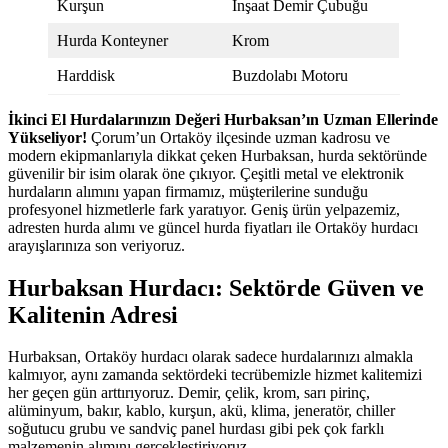
Kurşun
İnşaat Demir Çubuğu
Hurda Konteyner
Krom
Harddisk
Buzdolabı Motoru
İkinci El Hurdalarınızın Değeri Hurbaksan’ın Uzman Ellerinde
Yükseliyor!
Çorum’un Ortaköy ilçesinde uzman kadrosu ve
modern ekipmanlarıyla dikkat çeken Hurbaksan, hurda sektöründe
güvenilir bir isim olarak öne çıkıyor. Çeşitli metal ve elektronik
hurdaların alımını yapan firmamız, müşterilerine sunduğu
profesyonel hizmetlerle fark yaratıyor. Geniş ürün yelpazemiz,
adresten hurda alımı ve güncel hurda fiyatları ile Ortaköy hurdacı
arayışlarınıza son veriyoruz.
Hurbaksan Hurdacı: Sektörde Güven ve
Kalitenin Adresi
Hurbaksan, Ortaköy hurdacı olarak sadece hurdalarınızı almakla
kalmıyor, aynı zamanda sektördeki tecrübemizle hizmet kalitemizi
her geçen gün arttırıyoruz. Demir, çelik, krom, sarı pirinç,
alüminyum, bakır, kablo, kurşun, akü, klima, jeneratör, chiller
soğutucu grubu ve sandviç panel hurdası gibi pek çok farklı
malzemenin alımını gerçekleştiriyoruz.