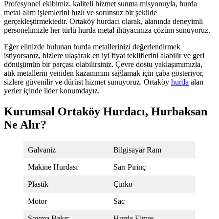
Profesyonel ekibimiz, kaliteli hizmet sunma misyonuyla, hurda
metal alım işlemlerini hızlı ve sorunsuz bir şekilde
gerçekleştirmektedir. Ortaköy hurdacı olarak, alanında deneyimli
personelimizle her türlü hurda metal ihtiyacınıza çözüm sunuyoruz.
Eğer elinizde bulunan hurda metallerinizi değerlendirmek
istiyorsanız, bizlere ulaşarak en iyi fiyat tekliflerini alabilir ve geri
dönüşümün bir parçası olabilirsiniz. Çevre dostu yaklaşımımızla,
atık metallerin yeniden kazanımını sağlamak için çaba gösteriyor,
sizlere güvenilir ve dürüst hizmet sunuyoruz. Ortaköy
hurda
alan
yerler içinde lider konumdayız.
Kurumsal Ortaköy Hurdacı, Hurbaksan
Ne Alır?
Galvaniz
Bilgisayar Ram
Makine Hurdası
Sarı Pirinç
Plastik
Çinko
Motor
Sac
Soyma Bakır
Hurda Elmas