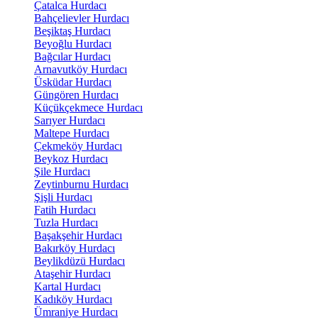
Çatalca Hurdacı
Bahçelievler Hurdacı
Beşiktaş Hurdacı
Beyoğlu Hurdacı
Bağcılar Hurdacı
Arnavutköy Hurdacı
Üsküdar Hurdacı
Güngören Hurdacı
Küçükçekmece Hurdacı
Sarıyer Hurdacı
Maltepe Hurdacı
Çekmeköy Hurdacı
Beykoz Hurdacı
Şile Hurdacı
Zeytinburnu Hurdacı
Şişli Hurdacı
Fatih Hurdacı
Tuzla Hurdacı
Başakşehir Hurdacı
Bakırköy Hurdacı
Beylikdüzü Hurdacı
Ataşehir Hurdacı
Kartal Hurdacı
Kadıköy Hurdacı
Ümraniye Hurdacı