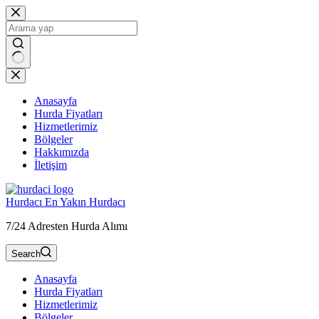
Skip
to
content
Anasayfa
Hurda Fiyatları
Hizmetlerimiz
Bölgeler
Hakkımızda
İletişim
Hurdacı En Yakın Hurdacı
7/24 Adresten Hurda Alımı
Search
Anasayfa
Hurda Fiyatları
Hizmetlerimiz
Bölgeler