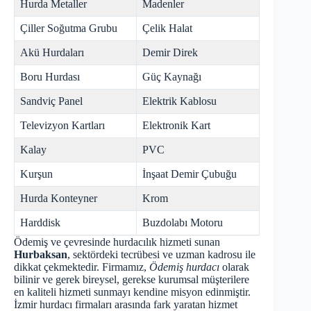
Hurda Metaller
Madenler
Çiller Soğutma Grubu
Çelik Halat
Akü Hurdaları
Demir Direk
Boru Hurdası
Güç Kaynağı
Sandviç Panel
Elektrik Kablosu
Televizyon Kartları
Elektronik Kart
Kalay
PVC
Kurşun
İnşaat Demir Çubuğu
Hurda Konteyner
Krom
Harddisk
Buzdolabı Motoru
Ödemiş ve çevresinde hurdacılık hizmeti sunan
Hurbaksan
, sektördeki tecrübesi ve uzman kadrosu ile
dikkat çekmektedir. Firmamız,
Ödemiş hurdacı
olarak
bilinir ve gerek bireysel, gerekse kurumsal müşterilere
en kaliteli hizmeti sunmayı kendine misyon edinmiştir.
İzmir hurdacı firmaları arasında fark yaratan hizmet