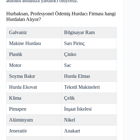
adımını atmanıza yardımcı oluyoruz.
Hurbaksan, Profesyonel Ödemiş Hurdacı Firması hangi
Hurdaları Alıyor?
Galvaniz
Bilgisayar Ram
Makine Hurdası
Sarı Pirinç
Plastik
Çinko
Motor
Sac
Soyma Bakır
Hurda Elmas
Hurda Ekovat
Tekstil Makineleri
Klima
Çelik
Pimapen
İnşaat İskelesi
Alüminyum
Nikel
Jeneratör
Anakart