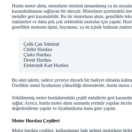
Hurda motor alımı, motorların ömrünü tamamlamış ya da arızal
kazandırılmasını sağlayan bir süreçtir. Motorların içerisindeki me
metaller geri kazanılabilir. Bu tür motorların alımı, genellikle teks
makineleri ve daha pek çok sektördeki motorlar için yapılır. Hurd
genellikle motorun tipini, boyutunu, ya da içinde bulunan malz
Çelik Çatı Sökümü
Chiller Hurdası
Çinko Hurdası
Demir Hurdası
Elektronik Kart Hurdası
Bu alım işlemi, sadece çevreye duyarlı bir faaliyet olmakla kal
Özellikle metal fiyatlarının yükseldiği dönemlerde, hurda motor
Sökülmemiş motor hurdalarındaki çeşitli metallerin geri kazanılm
sağlar. Ayrıca, hurda motor alımı sırasında yerinde yapılan ince
değerlendirme yapılır ve fiyatlandırma buna göre yapılır.
Motor Hurdası Çeşitleri
Motor hurdası çeşitleri, kullanılamaz hale gelmiş motorların türle