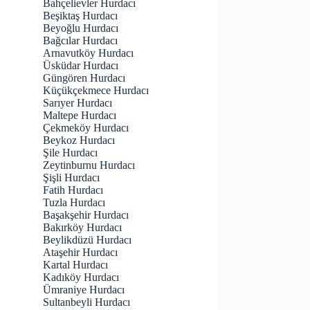
Bahçelievler Hurdacı
Beşiktaş Hurdacı
Beyoğlu Hurdacı
Bağcılar Hurdacı
Arnavutköy Hurdacı
Üsküdar Hurdacı
Güngören Hurdacı
Küçükçekmece Hurdacı
Sarıyer Hurdacı
Maltepe Hurdacı
Çekmeköy Hurdacı
Beykoz Hurdacı
Şile Hurdacı
Zeytinburnu Hurdacı
Şişli Hurdacı
Fatih Hurdacı
Tuzla Hurdacı
Başakşehir Hurdacı
Bakırköy Hurdacı
Beylikdüzü Hurdacı
Ataşehir Hurdacı
Kartal Hurdacı
Kadıköy Hurdacı
Ümraniye Hurdacı
Sultanbeyli Hurdacı