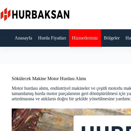
Skip
to
content
Anasayfa
Hurda Fiyatları
Hizmetlerimiz
Bölgeler
Ha
Sökülecek Makine Motor Hurdası Alımı
Motor hurdası alımı, endüstriyel makineler ve çeşitli motorlu ma
tamamlamış hurda motor parçalarının geri dönüştürülmesi için yapı
artırılmasına ve atıkların doğru bir şekilde yönetilmesine yardımcı