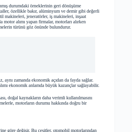
anmış durumdaki örneklerinin geri dönüşüme
taller, özellikle bakır, alüminyum ve demir gibi değerli
til makineleri, jeneratörler, iş makineleri, inşaat
a motor alımı yapan firmalar, motorları alırken
emelerin türünü göz önünde bulundurur.
maz, aynı zamanda ekonomik açıdan da fayda sağlar.
 alımı ekonomik anlamda büyük kazançlar sağlayabilir.
ası, doğal kaynakların daha verimli kullanılmasını
lemelerle, motorların durumu hakkında doğru bir
rine göre değişir. Bu çeşitler, otomobil motorlarından