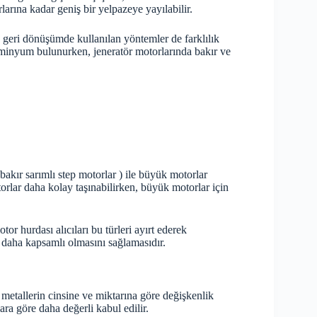
arına kadar geniş bir yelpazeye yayılabilir.
n, geri dönüşümde kullanılan yöntemler de farklılık
üminyum bulunurken, jeneratör motorlarında bakır ve
bakır sarımlı step motorlar ) ile büyük motorlar
orlar daha kolay taşınabilirken, büyük motorlar için
tor hurdası alıcıları bu türleri ayırt ederek
k daha kapsamlı olmasını sağlamasıdır.
 metallerin cinsine ve miktarına göre değişkenlik
lara göre daha değerli kabul edilir.