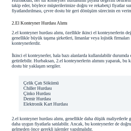
Hurbaksan, her tür konteyner hurdasının piyasa değerini belirlem
takip eder, böylece müşterilerimize doğru ve rekabetçi fiyatlar s
fiyatlandırılması, çevre dostu bir geri dönüşüm sürecinin en veriml
2.El Konteyner Hurdası Alımı
2.el konteyner hurdası alımı, özellikle ikinci el konteynerlerin değ
genellikle büyük taşıma şirketleri, limanlar veya lojistik firmalar
konteynerlerdir.
İkinci el konteynerler, hala bazı alanlarda kullanılabilir durumda 
getirilebilir. Hurbaksan, 2.el konteynerlerin alımını yaparak, bu
dostu bir yaklaşım sergiler.
Çelik Çatı Sökümü
Chiller Hurdası
Çinko Hurdası
Demir Hurdası
Elektronik Kart Hurdası
2.el konteyner hurdası alımı, genellikle daha düşük maliyetlerle g
daha uygun fiyatlarla satılabilir. Ancak, bu konteynerler de doğr
gelmeden önce gerekli işlemler yapılmalıdır.