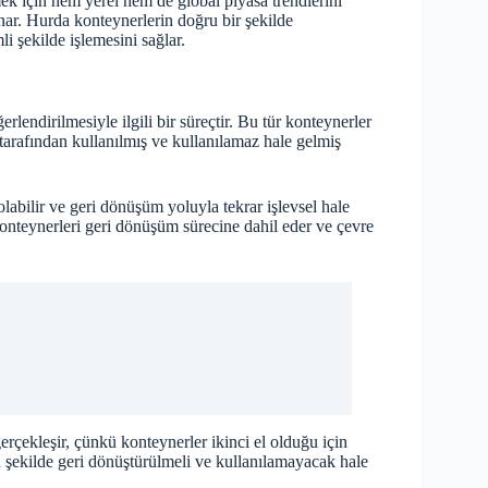
ek için hem yerel hem de global piyasa trendlerini
unar. Hurda konteynerlerin doğru bir şekilde
i şekilde işlemesini sağlar.
erlendirilmesiyle ilgili bir süreçtir. Bu tür konteynerler
ı tarafından kullanılmış ve kullanılamaz hale gelmiş
olabilir ve geri dönüşüm yoluyla tekrar işlevsel hale
 konteynerleri geri dönüşüm sürecine dahil eder ve çevre
erçekleşir, çünkü konteynerler ikinci el olduğu için
u şekilde geri dönüştürülmeli ve kullanılamayacak hale