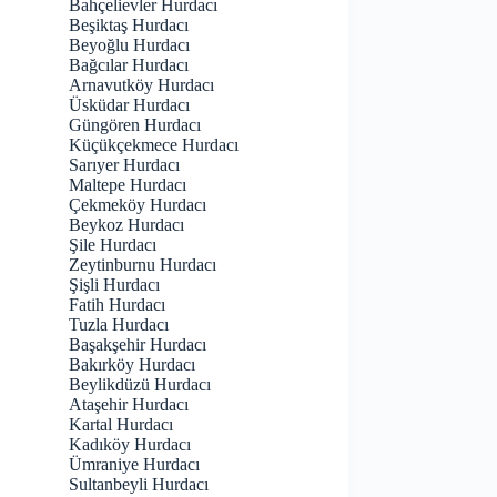
Bahçelievler Hurdacı
Beşiktaş Hurdacı
Beyoğlu Hurdacı
Bağcılar Hurdacı
Arnavutköy Hurdacı
Üsküdar Hurdacı
Güngören Hurdacı
Küçükçekmece Hurdacı
Sarıyer Hurdacı
Maltepe Hurdacı
Çekmeköy Hurdacı
Beykoz Hurdacı
Şile Hurdacı
Zeytinburnu Hurdacı
Şişli Hurdacı
Fatih Hurdacı
Tuzla Hurdacı
Başakşehir Hurdacı
Bakırköy Hurdacı
Beylikdüzü Hurdacı
Ataşehir Hurdacı
Kartal Hurdacı
Kadıköy Hurdacı
Ümraniye Hurdacı
Sultanbeyli Hurdacı