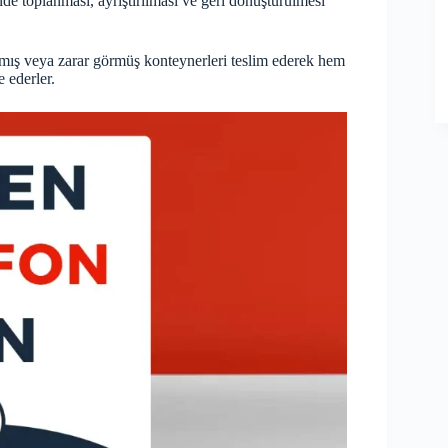
de toplanması, ayrıştırılması ve geri dönüştürülmesi
mış veya zarar görmüş konteynerleri teslim ederek hem
 ederler.