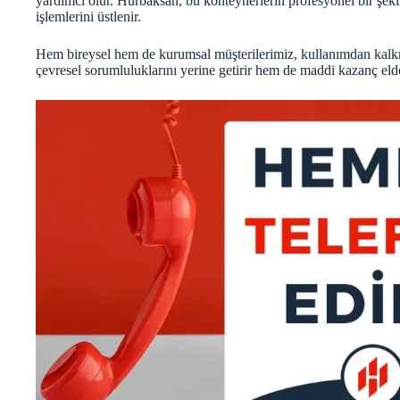
yardımcı olur. Hurbaksan, bu konteynerlerin profesyonel bir şekil
işlemlerini üstlenir.
Hem bireysel hem de kurumsal müşterilerimiz, kullanımdan kalk
çevresel sorumluluklarını yerine getirir hem de maddi kazanç elde