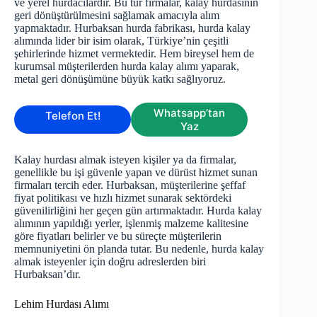
ve yerel hurdacılardır. Bu tür firmalar, kalay hurdasının
geri dönüştürülmesini sağlamak amacıyla alım
yapmaktadır. Hurbaksan hurda fabrikası, hurda kalay
alımında lider bir isim olarak, Türkiye’nin çeşitli
şehirlerinde hizmet vermektedir. Hem bireysel hem de
kurumsal müşterilerden hurda kalay alımı yaparak,
metal geri dönüşümüne büyük katkı sağlıyoruz.
Whatsapp’tan
Telefon Et!
Yaz
Kalay hurdası almak isteyen kişiler ya da firmalar,
genellikle bu işi güvenle yapan ve dürüst hizmet sunan
firmaları tercih eder. Hurbaksan, müşterilerine şeffaf
fiyat politikası ve hızlı hizmet sunarak sektördeki
güvenilirliğini her geçen gün artırmaktadır. Hurda kalay
alımının yapıldığı yerler, işlenmiş malzeme kalitesine
göre fiyatları belirler ve bu süreçte müşterilerin
memnuniyetini ön planda tutar. Bu nedenle, hurda kalay
almak isteyenler için doğru adreslerden biri
Hurbaksan’dır.
Lehim Hurdası Alımı