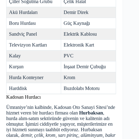
Çiller Soğutma Grubu
Çelik Halat
Akü Hurdaları
Demir Direk
Boru Hurdası
Güç Kaynağı
Sandviç Panel
Elektrik Kablosu
Televizyon Kartları
Elektronik Kart
Kalay
PVC
Kurşun
İnşaat Demir Çubuğu
Hurda Konteyner
Krom
Harddisk
Buzdolabı Motoru
Kadosan Hurdacı
Ümraniye’nin kalbinde, Kadosan Oto Sanayi Sitesi’nde
hizmet veren bir hurdacı firması olan
Hurbaksan
,
hurda alım-satım sektöründe güvenin ve kalitenin adı
olmuştur. İşimizi ciddiyetle yapıyor, müşterilerimize en
iyi hizmeti sunmayı taahhüt ediyoruz. Hurbaksan
olarak,
demir, çelik, krom, sarı pirinç, alüminyum, bakır