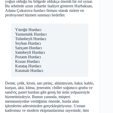
yoğun olduğu bu bölgede oldukça önemli bir rol oynar.
Bu sektörde uzun yıllardır faaliyet gösteren Hurbaksan,
Adana Çukurova hurdacı firması olarak sizlere en
profesyonel hizmeti sunmayı hedefler.
Yüreğir Hurdacı
Yumurtalık Hurdacı
Tufanbeyli Hurdacı
Seyhan Hurdacı
Sarıçam Hurdacı
Saimbeyli Hurdacı
Pozantı Hurdacı
Kozan Hurdacı
Karataş Hurdacı
Karaisalı Hurdacı
Demir, çelik, krom, sarı pirinç, alüminyum, bakır, kablo,
kurşun, akü, klima, jeneratör, chiller soğutucu grubu ve
sandviç panel hurdası gibi geniş bir ürün yelpazesiyle
hizmetinizdeyiz. Bunun yanında, müşteri
memnuniyetine verdiğimiz önemle, hurda alım
işlemlerini adresinizden gerçekleştiriyoruz. Uzman
kadromuz ve modern ekipmanlarımız sayesinde, tüm