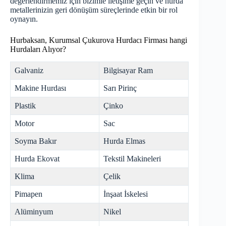
değerlendirmemiz için bizimle iletişime geçin ve hurda
metallerinizin geri dönüşüm süreçlerinde etkin bir rol
oynayın.
Hurbaksan, Kurumsal Çukurova Hurdacı Firması hangi
Hurdaları Alıyor?
Galvaniz
Bilgisayar Ram
Makine Hurdası
Sarı Pirinç
Plastik
Çinko
Motor
Sac
Soyma Bakır
Hurda Elmas
Hurda Ekovat
Tekstil Makineleri
Klima
Çelik
Pimapen
İnşaat İskelesi
Alüminyum
Nikel