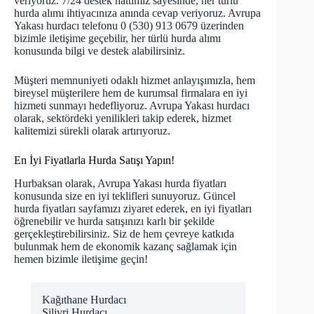
veriyoruz. 7/24 destek hattımız sayesinde, her türlü
hurda alımı ihtiyacınıza anında cevap veriyoruz. Avrupa
Yakası hurdacı telefonu 0 (530) 913 0679 üzerinden
bizimle iletişime geçebilir, her türlü hurda alımı
konusunda bilgi ve destek alabilirsiniz.
Müşteri memnuniyeti odaklı hizmet anlayışımızla, hem
bireysel müşterilere hem de kurumsal firmalara en iyi
hizmeti sunmayı hedefliyoruz. Avrupa Yakası hurdacı
olarak, sektördeki yenilikleri takip ederek, hizmet
kalitemizi sürekli olarak artırıyoruz.
En İyi Fiyatlarla Hurda Satışı Yapın!
Hurbaksan olarak, Avrupa Yakası hurda fiyatları
konusunda size en iyi teklifleri sunuyoruz.
Güncel
hurda fiyatları
sayfamızı ziyaret ederek, en iyi fiyatları
öğrenebilir ve hurda satışınızı karlı bir şekilde
gerçekleştirebilirsiniz. Siz de hem çevreye katkıda
bulunmak hem de ekonomik kazanç sağlamak için
hemen bizimle iletişime geçin!
Kağıthane Hurdacı
Silivri Hurdacı