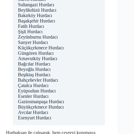
Sultangazi Hurdacı
Beylikdüzü Hurdacı
Bakırköy Hurdacı
Başakşehir Hurdacı
Fatih Hurdacı
Şişli Hurdacı
Zeytinburnu Hurdacı
Sarıyer Hurdacı
Küçükçekmece Hurdacı
Güngören Hurdacı
Arnavutköy Hurdacı
Bağcılar Hurdacı
Beyoğlu Hurdacı
Beşiktaş Hurdacı
Bahçelievler Hurdacı
Çatalca Hurdacı
Eyüpsultan Hurdacı
Esenler Hurdacı
Gaziosmanpaşa Hurdacı
Büyükçekmece Hurdacı
Avcılar Hurdacı
Esenyurt Hurdacı
Hurbaksan ile çalışarak, hem çevreyi korumaya