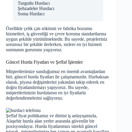
Turgutlu Hurdacı
Şehzadeler Hurdacı
Soma Hurdacı
Özellikle çelik çatı sökümü ve fabrika bozumu
hizmetleri, iş güvenliği ve çevre koruma standartlarına
uygun şekilde yürütülmektedir. Bu sayede, projeleriniz
sorunsuz bir şekilde ilerlerken, sizlere en iyi hizmeti
sunmanın gururunu yaşıyoruz.
Güncel Hurda Fiyatları ve Şeffaf İşlemler
Müşterilerimize sunduğumuz en önemli avantajlardan
biri,
güncel hurda fiyatları
ile çalışmamızdır. Hurbaksan
olarak, piyasa değişimlerini yakından takip ederek en
doğru fiyatlandırmayı yapıyoruz. Bu sayede,
müşterilerimizin hurdalarını en iyi fiyatlarla
değerlendirmelerini sağlıyoruz.
Şeffaf fiyat politikamız ve dürüst iş anlayışımızla,
Alaşehir hurda alan yerler arasında güvenilir bir
pozisyondayız. Hurda fiyatlarımızı sürekli güncel
tutarak, müşterilerimize her zaman en avantajlı koşulları