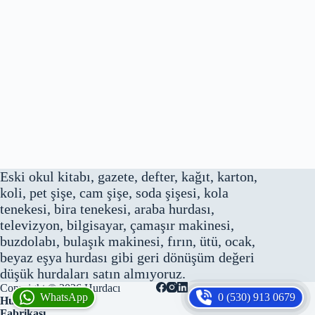
Eski okul kitabı, gazete, defter, kağıt, karton,
koli, pet şişe, cam şişe, soda şişesi, kola
tenekesi, bira tenekesi, araba hurdası,
televizyon, bilgisayar, çamaşır makinesi,
buzdolabı, bulaşık makinesi, fırın, ütü, ocak,
beyaz eşya hurdası gibi geri dönüşüm değeri
düşük hurdaları satın almıyoruz.
Copyright © 2026
Hurdacı
WhatsApp
0 (530) 913 0679
Hurbaksan Hurda
Fabrikası