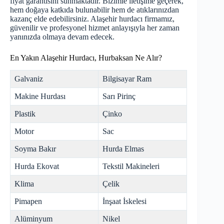
fiyat garantisini sunmaktadır. Bizimle iletişime geçerek,
hem doğaya katkıda bulunabilir hem de atıklarınızdan
kazanç elde edebilirsiniz. Alaşehir hurdacı firmamız,
güvenilir ve profesyonel hizmet anlayışıyla her zaman
yanınızda olmaya devam edecek.
En Yakın Alaşehir Hurdacı, Hurbaksan Ne Alır?
Galvaniz
Bilgisayar Ram
Makine Hurdası
Sarı Pirinç
Plastik
Çinko
Motor
Sac
Soyma Bakır
Hurda Elmas
Hurda Ekovat
Tekstil Makineleri
Klima
Çelik
Pimapen
İnşaat İskelesi
Alüminyum
Nikel