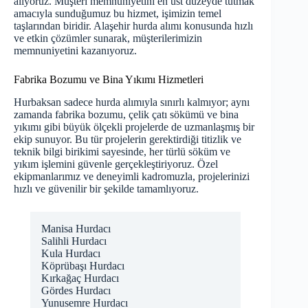
alıyoruz. Müşteri memnuniyetini en üst düzeyde tutmak
amacıyla sunduğumuz bu hizmet, işimizin temel
taşlarından biridir. Alaşehir hurda alımı konusunda hızlı
ve etkin çözümler sunarak, müşterilerimizin
memnuniyetini kazanıyoruz.
Fabrika Bozumu ve Bina Yıkımı Hizmetleri
Hurbaksan sadece hurda alımıyla sınırlı kalmıyor; aynı
zamanda fabrika bozumu, çelik çatı sökümü ve bina
yıkımı gibi büyük ölçekli projelerde de uzmanlaşmış bir
ekip sunuyor. Bu tür projelerin gerektirdiği titizlik ve
teknik bilgi birikimi sayesinde, her türlü söküm ve
yıkım işlemini güvenle gerçekleştiriyoruz. Özel
ekipmanlarımız ve deneyimli kadromuzla, projelerinizi
hızlı ve güvenilir bir şekilde tamamlıyoruz.
Manisa Hurdacı
Salihli Hurdacı
Kula Hurdacı
Köprübaşı Hurdacı
Kırkağaç Hurdacı
Gördes Hurdacı
Yunusemre Hurdacı