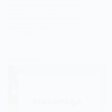
Ortaköy hurdacı firması olarak, her türden hurda
metal alımında güvenilir ve profesyonel hizmet
sunuyoruz. Hurda metallerinizi değerinde alarak geri
dönüşüm zincirine katkıda bulunurken, aynı
zamanda müşterilerimize en iyi fiyat garantisini
sunuyoruz. Demir, bakır, alüminyum ve diğer tüm
hurda metallerin alımında…
Beşiktaş
Sinanpaşa Hurdacı