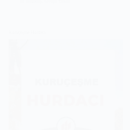
Beşiktaş
,
Avrupa Yakası
Kuruçeşme Hurdacı