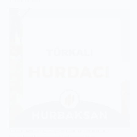
Türkali Hurdacı
Türkali hurdacı olarak, çevre dostu ve sürdürülebilir
bir yaklaşım benimseyerek hurda metal alımı