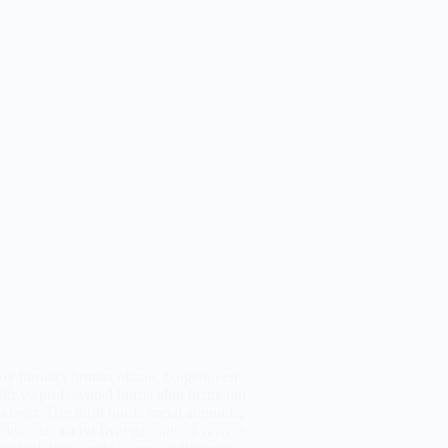
y hurdacı firması olarak, bölgenin en
lir ve profesyonel hurda alım hizmetini
tayız. Her türlü hurda metal alımında,
ilerimize en iyi fiyat garantisini veriyor,