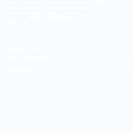
verdiği tecrübe ile her türlü metal çeşitlerini
değerlendirmekteyiz. İster küçük miktarlarda, ister
büyük tonajlarda hurda metal alım taleplerinizi
karşılamak…
Ataşehir
,
Anadolu Yakası
Ümraniye Hurdacı