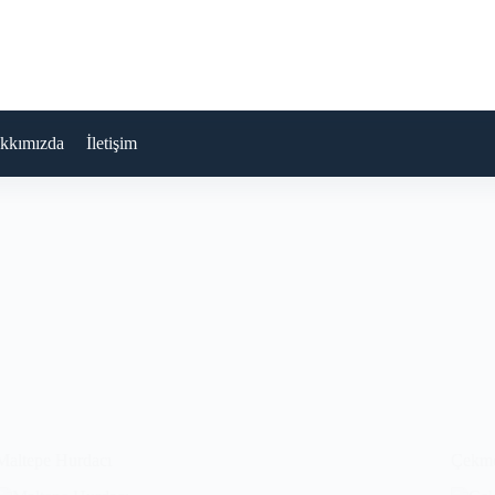
kkımızda
İletişim
Maltepe Hurdacı
Çekme