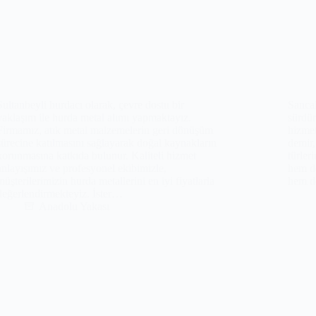
Sultanbeyli hurdacı olarak, çevre dostu bir
Sancak
yaklaşım ile hurda metal alımı yapmaktayız.
sürdür
Firmamız, atık metal malzemelerin geri dönüşüm
hizme
sürecine katılmasını sağlayarak doğal kaynakların
demir,
korunmasına katkıda bulunur. Kaliteli hizmet
türler
anlayışımız ve profesyonel ekibimizle,
hem d
müşterilerimizin hurda metallerini en iyi fiyatlarla
hem d
değerlendirmekteyiz. İster…
Anadolu Yakası