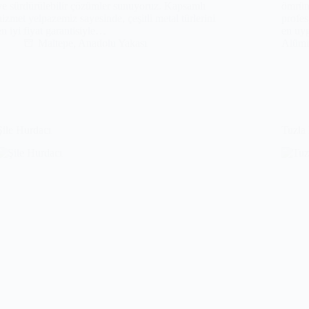
ve sürdürülebilir çözümler sunuyoruz. Kapsamlı
ömrünü
hizmet yelpazemiz sayesinde, çeşitli metal türlerini
profes
en iyi fiyat garantisiyle…
en uyg
Maltepe
,
Anadolu Yakası
Alümi
Şile Hurdacı
Tuzla