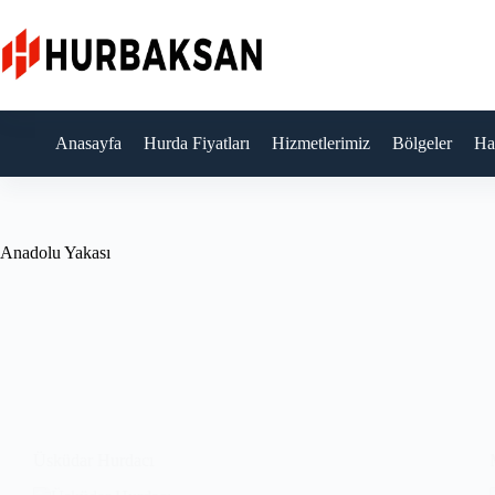
Skip
to
content
Anasayfa
Hurda Fiyatları
Hizmetlerimiz
Bölgeler
Ha
Anadolu Yakası
Üsküdar Hurdacı