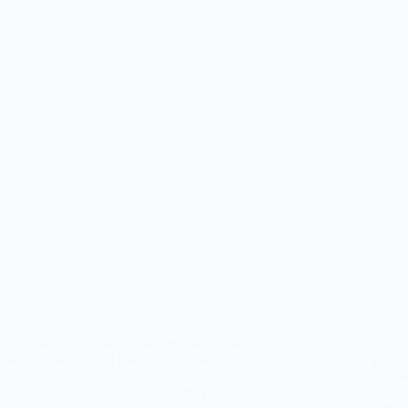
Kartal hurdacı olarak hurda metal alımında
Kadıkö
sektörde öncü bir rol üstleniyoruz. Geniş bir
güveni
yelpazede hizmet sunarak, müşterilerimizin
sunmak
ihtiyaçlarını en iyi şekilde karşılamayı
müşter