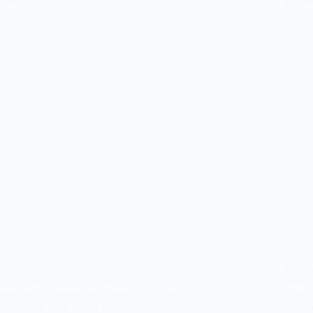
Maltepe hurdacı firması olarak, yılların verdiği
Çekme
tecrübe ve güvenilir hizmet anlayışımızla hurda
alım 
metal alımı yapmaktayız. Metal geri dönüşüm
katkıd
sektöründe öncü bir rol üstlenerek, çevreye duyarlı
müşter