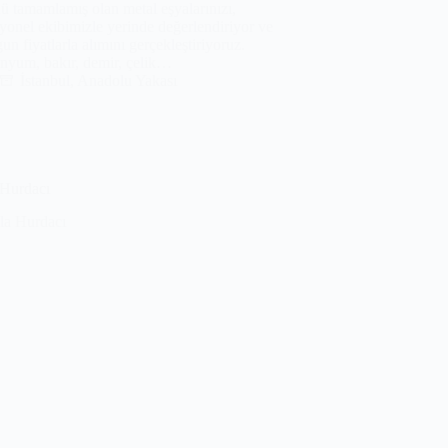
 tamamlamış olan metal eşyalarınızı,
yonel ekibimizle yerinde değerlendiriyor ve
un fiyatlarla alımını gerçekleştiriyoruz.
nyum, bakır, demir, çelik…
İstanbul
,
Anadolu Yakası
 Hurdacı