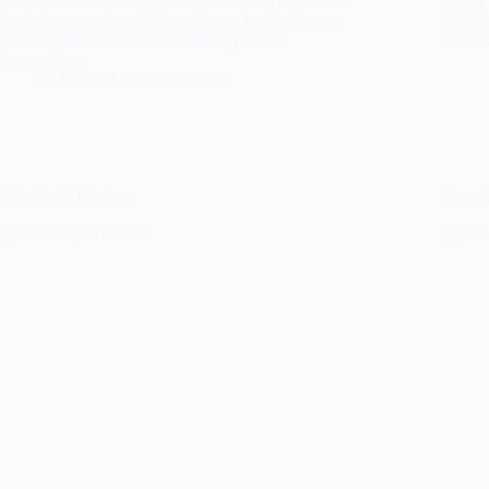
hedefliyoruz. Geri dönüşümün öneminin bilincinde
şeffaf
olarak, çevreye duyarlı bir yaklaşım benimsiyoruz
Ekibi
ve bu doğrultuda hurda metallerin yeniden
özell
ekonomiye…
İstanbul
,
Anadolu Yakası
Sultanbeyli Hurdacı
Sanca