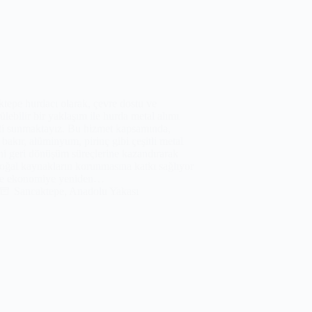
tepe hurdacı olarak, çevre dostu ve
ülebilir bir yaklaşım ile hurda metal alımı
ti sunmaktayız. Bu hizmet kapsamında,
 bakır, alüminyum, pirinç gibi çeşitli metal
ini geri dönüşüm süreçlerine kazandırarak
oğal kaynakların korunmasına katkı sağlıyor
e ekonomiye yeniden…
Sancaktepe
,
Anadolu Yakası