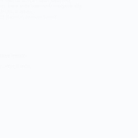
 ve hızlı bir süreçle hizmet sağlıyoruz.
miz, hurda alımı konusunda deneyimli olup,
ikle güncel piyasa…
Kadıköy
,
Anadolu Yakası
ktepe Hurdacı