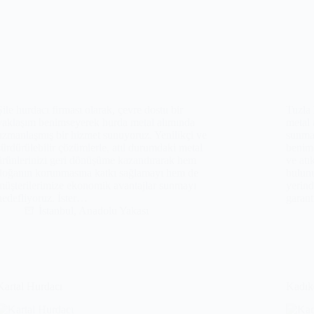
Şile hurdacı firması olarak, çevre dostu bir
Tuzla 
yaklaşım benimseyerek hurda metal alımında
metal
uzmanlaşmış bir hizmet sunuyoruz. Yenilikçi ve
sunmak
sürdürülebilir çözümlerle, atıl durumdaki metal
benim
ürünlerinizi geri dönüşüme kazandırarak hem
ve atı
doğanın korunmasına katkı sağlamayı hem de
bulunu
müşterilerimize ekonomik avantajlar sunmayı
yerind
hedefliyoruz. İster…
garan
İstanbul
,
Anadolu Yakası
Kartal Hurdacı
Kadık