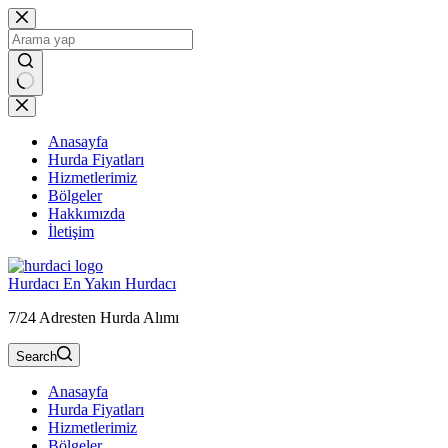
Skip
to
content
Anasayfa
Hurda Fiyatları
Hizmetlerimiz
Bölgeler
Hakkımızda
İletişim
Hurdacı En Yakın Hurdacı
7/24 Adresten Hurda Alımı
Search
Anasayfa
Hurda Fiyatları
Hizmetlerimiz
Bölgeler