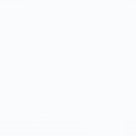
Şemsipaşa hurdacı firması olarak, hurda metal
Bağlar
alımında güvenilir ve profesyonel bir hizmet
güveni
sunmaktayız. İşletmemiz, hem bireysel hem de
hizmet
kurumsal müşterilerden hurda metal alımı yaparak
hurda 