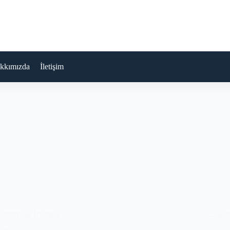
kkımızda
İletişim
Şemsipaşa Hurdacı
Bağla