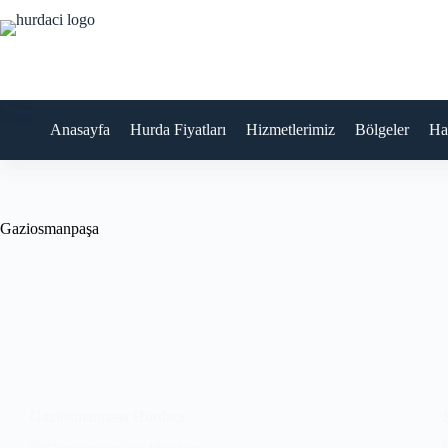
Skip
to
content
Anasayfa
Hurda Fiyatları
Hizmetlerimiz
Bölgeler
Ha
Gaziosmanpaşa
Gaziosmanpaşa Hurdacı