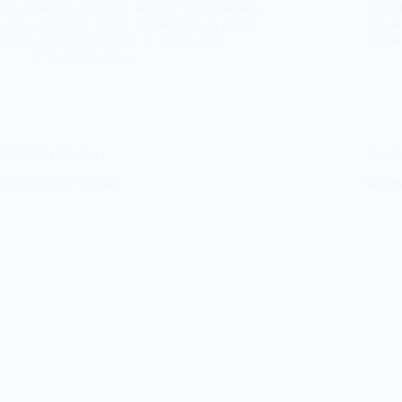
geri dönüşüm sektörüne katkıda bulunmaktadır.
süreci
Uzman ekibimiz, hurda metallerinizi en doğru
Müşter
değerle değerlendirmekte ve sizlere adil…
fiyatl
Gaziosmanpaşa
Küçükköy Hurdacı
Beşyü