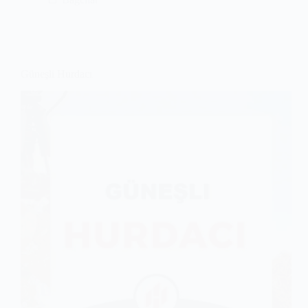
Güneşli Hurdacı